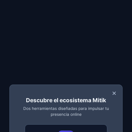
Sistemas de Gestión
CRM, ERP y sistemas de gestión a medida
adaptados a los procesos de tu empresa.
CRM personalizado
Gestión de inventarios
Facturación electrónica
Dashboards y reportes
Descubre el ecosistema Mitik
Solicitar presupuesto
Dos herramientas diseñadas para impulsar tu
presencia online