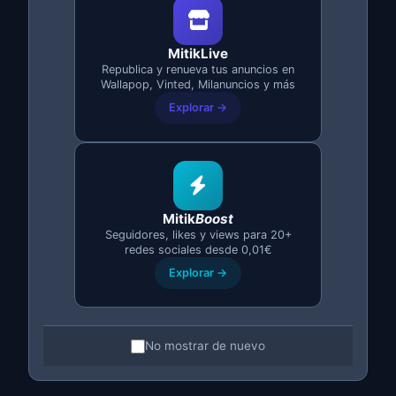
MitikLive
Republica y renueva tus anuncios en
Backend y Microservicios
Wallapop, Vinted, Milanuncios y más
Explorar →
Arquitecturas escalables con microservicios,
contenedores y despliegue en la nube.
Arquitectura de microservicios
Docker / Kubernetes
Mitik
Boost
Seguidores, likes y views para 20+
redes sociales desde 0,01€
AWS / Google Cloud / Azure
Explorar →
CI/CD automatizado
Solicitar presupuesto
No mostrar de nuevo