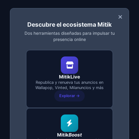
¿Te borraron una cuenta? ¿Perdiste las
fotos? Tranquilo. MitikLive guarda todo:
fotos, textos, precios. Un clic y lo
Descubre el ecosistema Mitik
recuperas.
Dos herramientas diseñadas para impulsar tu
presencia online
Backup automático de todo
Fotos en resolución original
Restaura en segundos
MitikLive
Republica y renueva tus anuncios en
Wallapop, Vinted, Milanuncios y más
Explorar →
NUEVO
Mitik
Boost