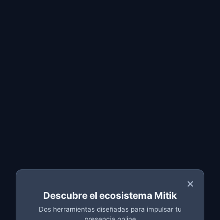
Entrar
Solicita tu
Presupuesto
Gratis
Cuéntanos tu proyecto y te enviaremos un
presupuesto personalizado sin compromiso en menos
de 24 horas.
Tipo de proyecto
*
Descubre el ecosistema Mitik
Dos herramientas diseñadas para impulsar tu
presencia online