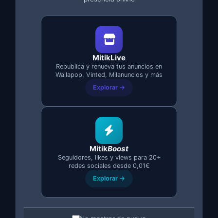
Nombre completo
*
Email
*
MitikLive
Teléfono (opcional)
Presupuesto
Republica y renueva tus anuncios en
Wallapop, Vinted, Milanuncios y más
aproximado
Explorar →
Describe tu proyecto
*
Mitik
Boost
Seguidores, likes y views para 20+
redes sociales desde 0,01€
Explorar →
Acepto la
política de privacidad
y consiento el