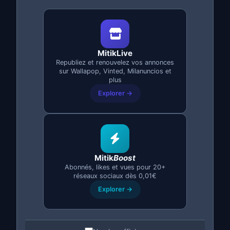
Demander un devis
MitikLive
Republiez et renouvelez vos annonces
sur Wallapop, Vinted, Milanuncios et
plus
Explorer →
Backend et Microservices
Architectures évolutives avec microservices,
conteneurs et déploiement dans le cloud.
Mitik
Boost
Architecture de microservices
Abonnés, likes et vues pour 20+
réseaux sociaux dès 0,01€
Docker / Kubernetes
Explorer →
AWS / Google Cloud / Azure
CI/CD automatisé