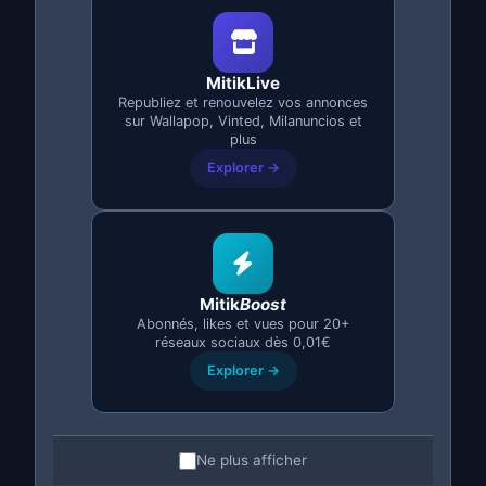
MitikLive
Republiez et renouvelez vos annonces
sur Wallapop, Vinted, Milanuncios et
plus
Explorer →
Maintenance d'Apps
Mise à jour, correction de bugs et améliorations
continues pour garder votre app à jour.
Mises à jour d'OS
Mitik
Boost
Abonnés, likes et vues pour 20+
réseaux sociaux dès 0,01€
Correction d'erreurs
Explorer →
Nouvelles fonctionnalités
Optimisation des performances
Ne plus afficher