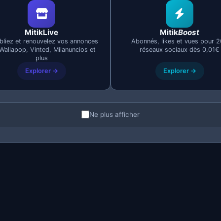
 vos données dans un délai maximum de 30 jours, sauf obli
MitikLive
Mitik
Boost
bliez et renouvelez vos annonces
Abonnés, likes et vues pour 
Wallapop, Vinted, Milanuncios et
réseaux sociaux dès 0,01€
plus
Explorer →
Explorer →
opie de vos données personnelles.
Ne plus afficher
des données inexactes ou incomplètes.
l'effacement de vos données (« droit à l'oubli »).
s données dans un format structuré.
er au traitement de vos données.
 nous limitions l'utilisation de vos données.