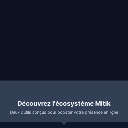
sateur et vous fournir le service.
 gérer votre solde de crédits.
ications liées au service (mises à jour, incidents, etc.).
ment de l'extension.
es repose sur l'
exécution du contrat
de service que vous 
nsentement
pour les communications optionnelles.
Découvrez l'écosystème Mitik
des données
Deux outils conçus pour booster votre présence en ligne
es tant que votre compte reste actif. Si vous demandez l