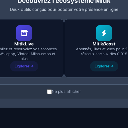
Découvrez l'écosystème Mitik
llées
Deux outils conçus pour booster votre présence en ligne
ios, Facebook ni Vinted
vous ne l'utilisez pas
MitikLive
Mitik
Boost
à configurer
bliez et renouvelez vos annonces
Abonnés, likes et vues pour 
ateur
Wallapop, Vinted, Milanuncios et
réseaux sociaux dès 0,01€
 payer
plus
ts
Explorer →
Explorer →
ikLive
Ne plus afficher
n implémentée
nonces avec leurs données
s plateformes