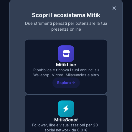
GolemJob: Pro e Contro
Vantaggi
Scopri l'ecosistema Mitik
Due strumenti pensati per potenziare la tua
Software desktop:
Funziona indipendentemente dal
presenza online
browser
Automatizzazione avanzata:
Opzioni di configurazione
dettagliate
Multi-account:
Gestione di più account Wallapop
Svantaggi
MitikLive
Ripubblica e rinnova i tuoi annunci su
Solo Wallapop:
Wallapop, Vinted, Milanuncios e altro
Non funziona con Milanuncios, Facebook
né Vinted
Esplora →
Abbonamento mensile:
Paghi ogni mese anche se non
lo usi
Richiede installazione:
Software desktop, più
complesso da configurare
Senza app mobile:
Funziona solo dal computer
Mitik
Boost
Follower, like e visualizzazioni per 20+
Senza versione di prova:
Non è possibile provarlo prima
social network da 0,01€