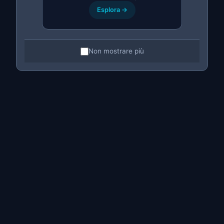
di pagare
Esplora →
ZebraBot: Pro e Contro
Vantaggi
Non mostrare più
Estensione del browser:
Facile da installare come
MitikLive
Rinnovo automatico:
Funzione principale ben
implementata
Backup degli annunci:
Consente di salvare annunci con
dati
Svantaggi
Solo Wallapop:
Non funziona con altre piattaforme
Abbonamento mensile:
Quota fissa obbligatoria
Solo Chrome:
Non compatibile con Edge, Brave né
Opera
Senza app mobile:
Funziona solo dal PC con browser
aperto