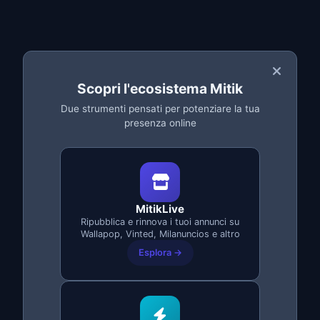
Processo automatico
Risparmia ore di lavoro
Scopri l'ecosistema Mitik
Due strumenti pensati per potenziare la tua
presenza online
Backup Completo dello
MitikLive
Stock
Ripubblica e rinnova i tuoi annunci su
Wallapop, Vinted, Milanuncios e altro
Proteggi tutto il tuo inventario
con backup
Esplora →
completi: titolo, descrizione, prezzo,
categoria e tutte le foto.