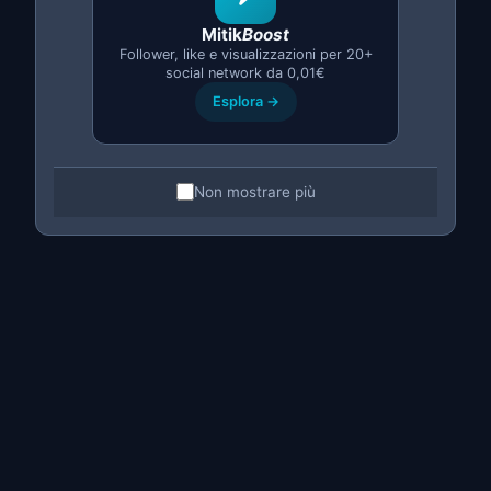
Backup con tutte le immagini
Mitik
Boost
Archiviazione sicura sul cloud
Follower, like e visualizzazioni per 20+
social network da 0,01€
Ripristino istantaneo
Esplora →
Accesso da qualsiasi dispositivo
Cronologia delle versioni
Non mostrare più
Modifica Massiva dei Prezzi
Modifica il
prezzo di molti annunci in una