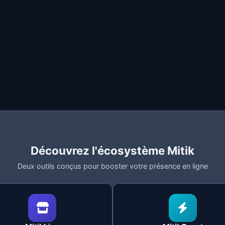
Vous le configurez dans MitikLive
même annonce à nouveau
Pause entre le renouvellement d'un
1-5 secondes
Oui, depuis la configuration
Entre différentes annonces au cour
elle vous n'avez aucun contrôle. Le
delay
est un réglage que
ous pouvez apprendre à le configurer dans le
guide de confi
enouvellements
la fréquence des renouvellements et détecter les comportem
Découvrez l'écosystème Mitik
Deux outils conçus pour booster votre présence en ligne
nregistre la date et l'heure exactes. Si vous tentez de ren