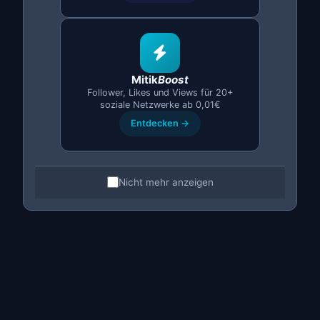
Digitale Zertifikate und Signatur
Installation und Konfiguration von Zertifikaten
für Behördengänge bei der spanischen
Mitik
Boost
Follower, Likes und Views für 20+
Verwaltung.
soziale Netzwerke ab 0,01€
Entdecken →
FNMT-Zertifikat: Beantragung, Installation und
Erneuerung
DNIe: Konfiguration in Browsern und Lesegerät
Nicht mehr anzeigen
AutoFirma: Installation und Signaturfehler
Online-Portale von AEAT, Sozialversicherung, DGT
Unternehmenszertifikate (Camerfirma, ACCV)
Import und Export von Zertifikaten (.pfx)