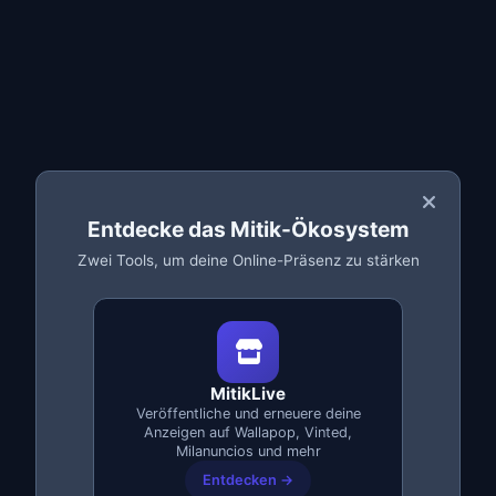
Instabiles, langsames WLAN oder DNS-Fehler
Einrichtung von Firmen-VPN
Drucker: Treiber, Druckwarteschlange, Fehler
Freigegebene Ordner und
Netzwerkberechtigungen
Entdecke das Mitik-Ökosystem
Konfiguration von Proxy und Windows-Firewall
Zwei Tools, um deine Online-Präsenz zu stärken
Remotedesktop (RDP): Einrichtung und Zugriff
Hilfe anfordern
MitikLive
Veröffentliche und erneuere deine
Anzeigen auf Wallapop, Vinted,
Milanuncios und mehr
Entdecken →