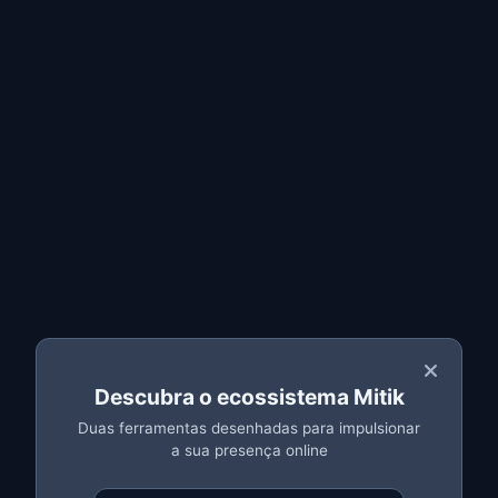
Porquê fazer backup das tuas peças
Como fazer backup passo a passo
Restaurar o teu catálogo
Perguntas frequentes
O que guarda o backup
O backup do MitikLive guarda uma
cópia completa de
cada peça do teu catálogo Azeler
: referência OEM,
marca e modelo do veículo, descrição, preço, estado
(nova, recuperada, recondicionada) e
todas as fotos
.
Tudo é armazenado em segurança na nuvem.
💡 Importante:
Um desmancho pode ter milhares de referências. Perder
Descubra o ecossistema Mitik
esse catálogo significaria semanas de trabalho. Um
Duas ferramentas desenhadas para impulsionar
backup protege-te de qualquer imprevisto.
a sua presença online
Porquê fazer backup das tuas peças