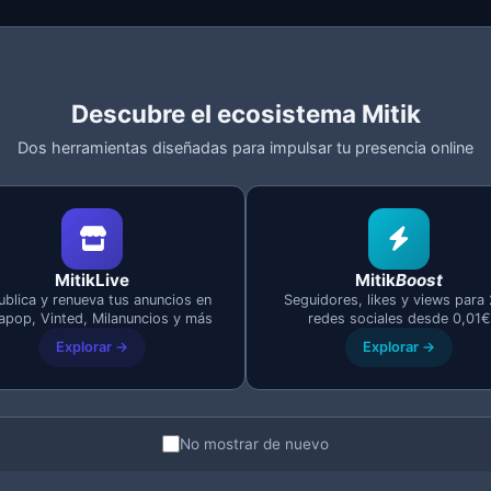
iona con MitikLive
Descubre el ecosistema Mitik
co y seguro:
Dos herramientas diseñadas para impulsar tu presencia online
e la pieza
mpleta: referencia, descripción, precio, marca/modelo d
MitikLive
Mitik
Boost
blica y renueva tus anuncios en
Seguidores, likes y views para
apop, Vinted, Milanuncios y más
redes sociales desde 0,01€
Explorar →
Explorar →
ión del original
ublicación antigua, necesario para que Azeler la consider
No mostrar de nuevo