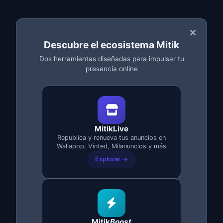
Descargar las fotos:
Guárdalas en tu
móvil/ordenador
Descartar el anuncio:
Desde "Mis
Descubre el ecosistema Mitik
productos" → Descartar
Dos herramientas diseñadas para impulsar tu
presencia online
Crear nuevo anuncio:
Subir fotos y rellenar
todo de nuevo
MitikLive
⚠️ Inconvenientes del método manual:
Republica y renueva tus anuncios en
Wallapop, Vinted, Milanuncios y más
Lleva 5-10 minutos por anuncio
Explorar →
Tienes que hacerlo uno por uno
Fácil olvidar algún detalle
Pierdes los favoritos acumulados
Mitik
Boost