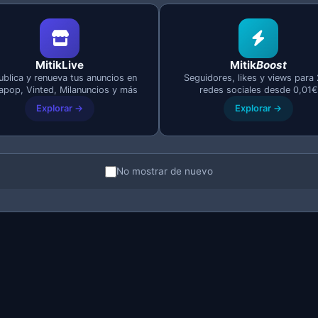
er backup paso a paso
MitikLive
Mitik
Boost
n tu navegador con la extensión MitikLive instalada.
blica y renueva tus anuncios en
Seguidores, likes y views para
apop, Vinted, Milanuncios y más
redes sociales desde 0,01€
ios
.
Explorar →
Explorar →
p"
en el panel de MitikLive.
ne:
el sistema guardará todos tus anuncios con sus foto
No mostrar de nuevo
o cada vez que añadas un lote importante de anuncios, 
.