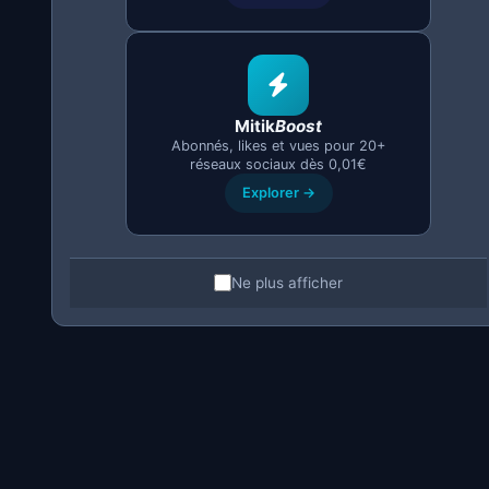
un clic, sans avoir à tout recréer de zéro.
3. Alertes de statut
Le tableau de bord MitikLive affiche l'état de toutes vos
annonces et vous prévient si l'une d'elles rencontre un
Mitik
Boost
Abonnés, likes et vues pour 20+
problème de renouvellement, afin que vous gardez
réseaux sociaux dès 0,01€
toujours le contrôle.
Explorer →
🛡️ Tranquillité totale :
Avec le renouvellement automatique activé, vos
Ne plus afficher
annonces restent actives indéfiniment. Inutile de
mémoriser des dates ni de surveiller des notifications.
MitikLive s'occupe de tout.
Renouvellement vs Republication sur
Milanuncios
De nombreux vendeurs confondent renouveler et