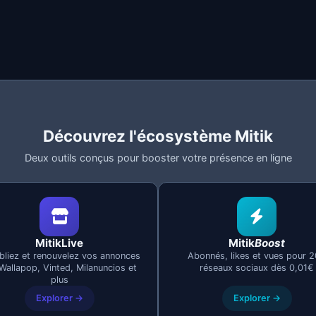
llements pour un comportement plus naturel et sécurisé.
Découvrez l'écosystème Mitik
MitikLive : annonces renouvelées, en cooldown, erreurs et b
Deux outils conçus pour booster votre présence en ligne
de Milanuncios et comment MitikLive le gère automatiqu
MitikLive
Mitik
Boost
bliez et renouvelez vos annonces
Abonnés, likes et vues pour 
Wallapop, Vinted, Milanuncios et
réseaux sociaux dès 0,01€
plus
Explorer →
Explorer →