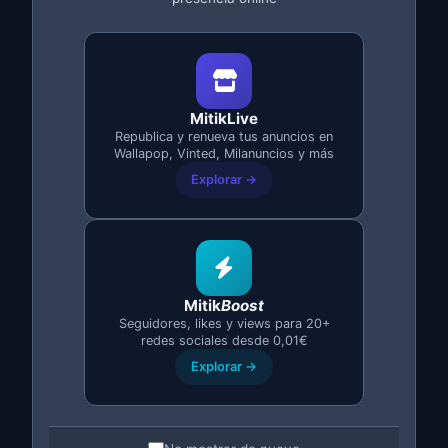
Nombre completo
*
Email
*
MitikLive
Teléfono (opcional)
Presupuesto
Republica y renueva tus anuncios en
Wallapop, Vinted, Milanuncios y más
aproximado
Explorar →
Describe tu proyecto
*
Mitik
Boost
Seguidores, likes y views para 20+
redes sociales desde 0,01€
Explorar →
Acepto la
política de privacidad
y consiento el