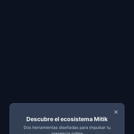
Entrar
Solicita tu
Presupuesto
Gratis
Cuéntanos tu proyecto y te enviaremos un
presupuesto personalizado sin compromiso en menos
de 24 horas.
Tipo de proyecto
*
Descubre el ecosistema Mitik
Dos herramientas diseñadas para impulsar tu
presencia online