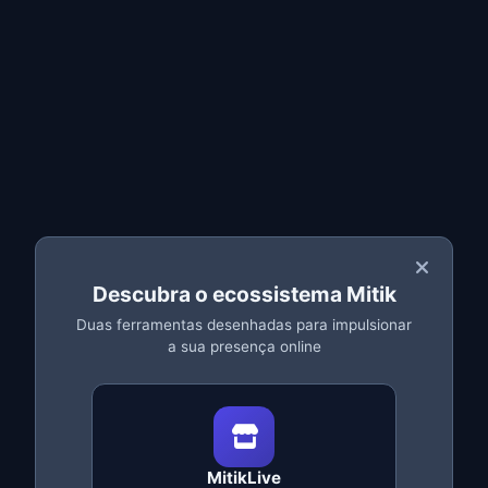
Conta Google:
Para te registares no MitikLive
💡 Nota:
O MitikLive funciona com Chrome, Edge, Brave e Opera
e Firefox. Se usas Safari ou outro navegador não
compatível, precisarás de instalar um dos anteriores.
Passo 1: Instalação da Extensão
Vai à
página de download do MitikLive
Clica em
"Instalar"
na loja do teu navegador (Chrome /
Firefox / Edge)
Descubra o ecossistema Mitik
Na loja, clica em
"Adicionar / Instalar"
Duas ferramentas desenhadas para impulsionar
Confirma a instalação
a sua presença online
Verás o ícone do MitikLive na barra de extensões. Já
está instalado!
💡 Nota:
MitikLive
Também funciona no Edge, Brave e Opera. Estes