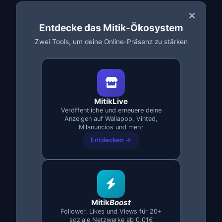
Suche in der Liste nach
„MitikLive"
Drücke lange auf das Widget und ziehe es auf deinen
Entdecke das Mitik-Ökosystem
Startbildschirm
Zwei Tools, um deine Online-Präsenz zu stärken
Lasse es an der gewünschten Position los
Methode 2: Aus dem App-Drawer
Öffne den App-Drawer
Suche das MitikLive-Symbol
MitikLive
Drücke lange auf das Symbol
Veröffentliche und erneuere deine
Wähle
„Widgets"
Anzeigen auf Wallapop, Vinted,
Ziehe das Widget auf den Startbildschirm
Milanuncios und mehr
Angezeigte Informationen
Entdecken →
MitikLive
● Inaktiv
156
48
Mitik
Boost
Follower, Likes und Views für 20+
Anzeigen
Heute erneuert
soziale Netzwerke ab 0,01€