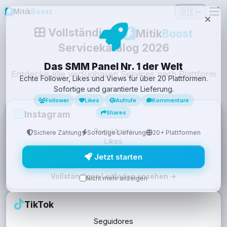
🇩🇪
Mitik
Boost
Vollständiger
Mitik
Boost
Servicekatalog 2026
Das SMM Panel Nr. 1 der Welt
Entdecke alle verfügbaren Services nach Plattform
Echte Follower, Likes und Views für über 20 Plattformen.
Sofortige und garantierte Lieferung.
Follower
Likes
Aufrufe
Kommentare
Instagram
Shares
Seguidores
Sichere Zahlung
Sofortige Lieferung
20+ Plattformen
Likes
Views
Jetzt starten
Kommentare
Vollständigen Leitfaden ansehen →
Nicht mehr anzeigen
TikTok
Seguidores