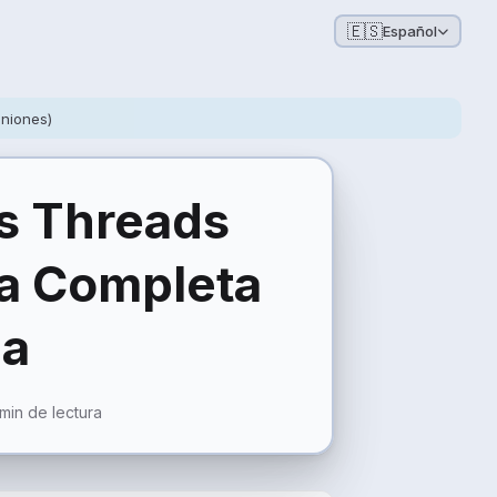
🇪🇸
Español
iniones)
es
Threads
ia Completa
ia
 min de lectura