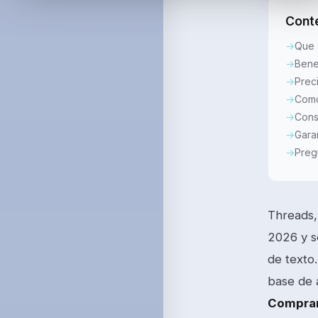
Cont
Que 
Bene
Prec
Como
Cons
Gara
Preg
Threads,
2026 y s
de texto
base de a
Comprar