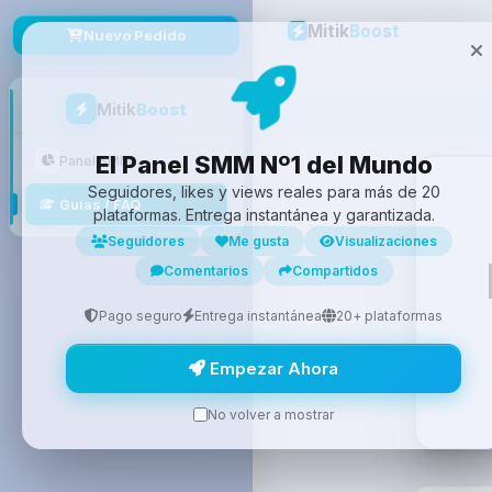
Mitik
Boost
Nuevo Pedido
Mitik
Boost
El Panel SMM Nº1 del Mundo
Panel SMM
Seguidores, likes y views reales para más de 20
Guías / FAQ
plataformas. Entrega instantánea y garantizada.
Seguidores
Me gusta
Visualizaciones
Comentarios
Compartidos
Pago seguro
Entrega instantánea
20+ plataformas
Empezar Ahora
No volver a mostrar