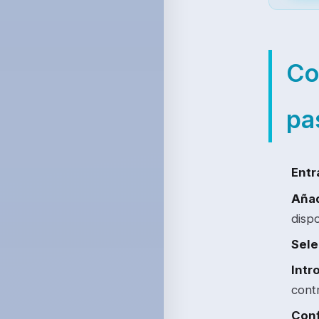
Co
pa
Entr
Añad
dispo
Sele
Intr
cont
Conf