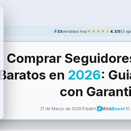
★★★★☆
33
vendidos hoy
4.3/5
(3 op
Comprar Seguidor
Baratos en
2026
: Gu
con Garant
Equipo
21 de Marzo de 2026
·
·
10
Mitik
Boost