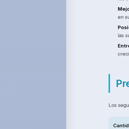
Mejo
en s
Posi
las s
Entr
creci
Pr
Los segu
Canti