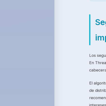
Se
im
Los segu
En Thread
cabecera 
El algor
de distr
recomend
interese