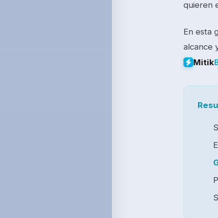
quieren 
En esta 
alcance y
Mitik
Resu
S
E
G
P
S