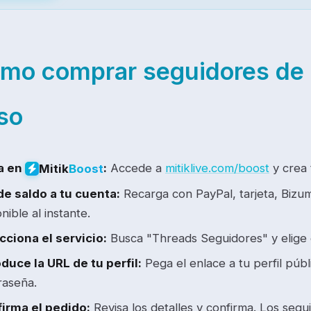
mo comprar seguidores de
so
a en
:
Accede a
mitiklive.com/boost
y crea 
Mitik
Boost
e saldo a tu cuenta:
Recarga con PayPal, tarjeta, Bizu
nible al instante.
cciona el servicio:
Busca "Threads Seguidores" y elige
oduce la URL de tu perfil:
Pega el enlace a tu perfil públ
raseña.
irma el pedido:
Revisa los detalles y confirma. Los seg