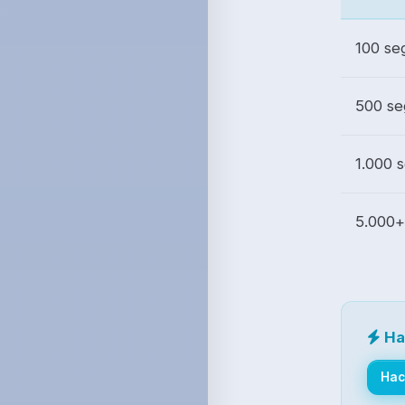
100 se
500 se
1.000 
5.000+
Ha
Hac