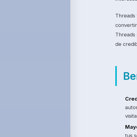
Threads 
converti
Threads 
de credib
Be
Cred
auto
visit
Mayo
tus 