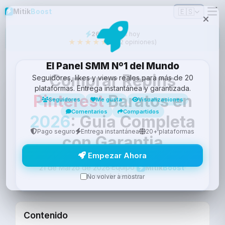
🇪🇸
Mitik
Boost
26
vendidos hoy
★★★★★
5/5
(2 opiniones)
El Panel SMM Nº1 del Mundo
Comprar Repins
Seguidores, likes y views reales para más de 20
plataformas. Entrega instantánea y garantizada.
Pinterest
Baratos en
Seguidores
Me gusta
Visualizaciones
Comentarios
Compartidos
2026
: Guia Completa
Pago seguro
Entrega instantánea
20+ plataformas
con Garantia
Empezar Ahora
Equipo
21 de Marzo de 2026
·
·
Mitik
Boost
10 min de lectura
No volver a mostrar
Contenido