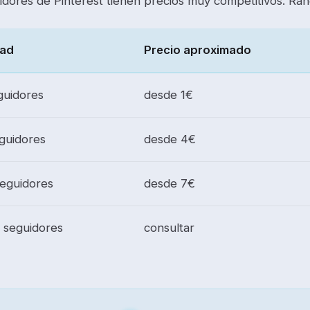
idores de Pinterest tienen precios muy competitivos. Ra
dad
Precio aproximado
guidores
desde 1€
guidores
desde 4€
seguidores
desde 7€
 seguidores
consultar