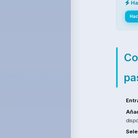
Ha
Hac
Co
pa
Entr
Añad
dispo
Sele