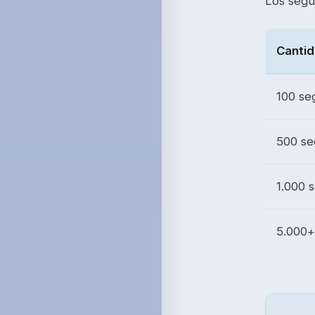
Los segu
Canti
100 se
500 se
1.000 
5.000+