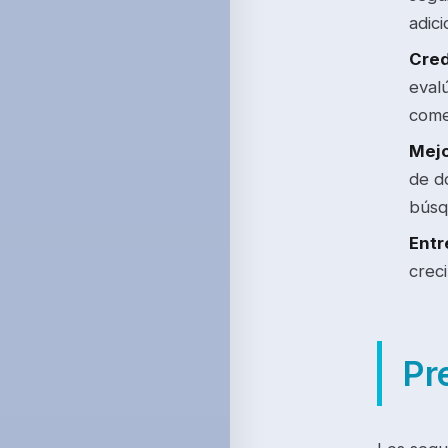
adici
Cred
eval
come
Mejo
de d
búsq
Entr
creci
Pr