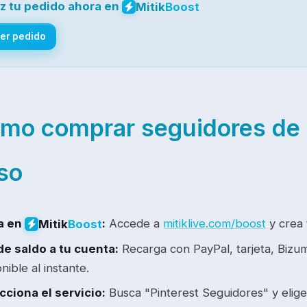
z tu pedido ahora en
Mitik
Boost
er pedido
mo comprar seguidores de
so
a en
:
Accede a
mitiklive.com/boost
y crea 
Mitik
Boost
e saldo a tu cuenta:
Recarga con PayPal, tarjeta, Bizu
nible al instante.
cciona el servicio:
Busca "Pinterest Seguidores" y elige