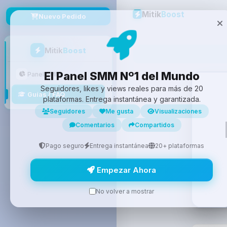
Mitik
Boost
Nuevo Pedido
Mitik
Boost
El Panel SMM Nº1 del Mundo
Panel SMM
Seguidores, likes y views reales para más de 20
Guías / FAQ
plataformas. Entrega instantánea y garantizada.
Seguidores
Me gusta
Visualizaciones
Comentarios
Compartidos
Pago seguro
Entrega instantánea
20+ plataformas
Empezar Ahora
No volver a mostrar