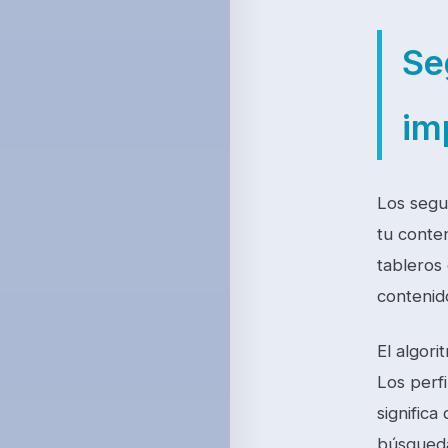
Se
im
Los segui
tu conten
tableros
contenid
El algor
Los perf
signific
búsqueda