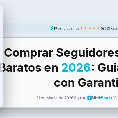
★★★★★
17
vendidos hoy
5/5
(2 opi
Comprar Seguidore
Baratos en
2026
: Gu
con Garant
Equipo
21 de Marzo de 2026
·
·
10
Mitik
Boost