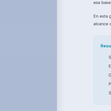
esa base 
En esta g
alcance 
Resu
S
E
G
P
S