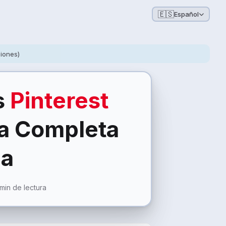
🇪🇸
Español
niones)
s
Pinterest
ia Completa
ia
 min de lectura