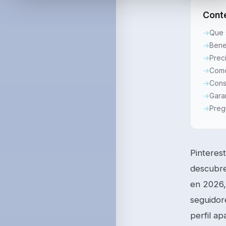
Cont
Que 
Bene
Prec
Como
Cons
Gara
Preg
Pinteres
descubre
en 2026,
seguidor
perfil a