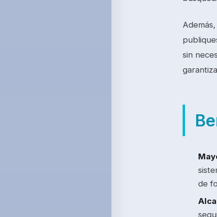
Además, 
publique
sin nece
garantiz
Be
Mayo
sist
de f
Alca
segu