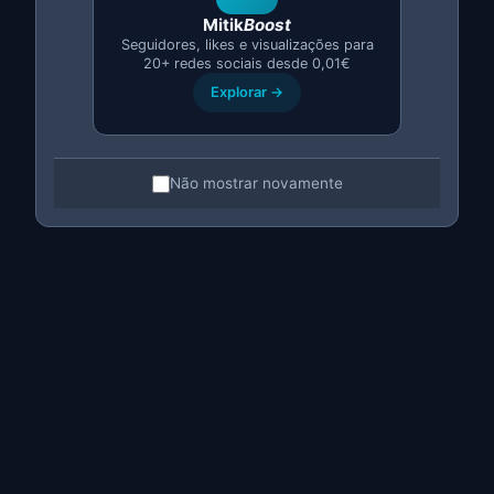
Mitik
Boost
🚗 Motor (Carros e Motas)
Seguidores, likes e visualizações para
20+ redes sociais desde 0,01€
Melhor hora:
Domingos das 10:00 às 14:00
Explorar →
Os compradores de veículos dedicam tempo aos
domingos a procurar.
👶 Bebé e Crianças
Não mostrar novamente
Melhor hora:
22:00 - 00:00
Os pais costumam procurar quando as crianças já estão
a dormir.
A Estratégia dos Vendedores
Profissionais
Os vendedores que mais vendem no Wallapop não
publicam uma vez e esperam. Utilizam uma
estratégia
de republicações programadas
: