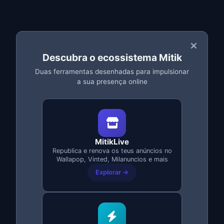
tens as
melhores horas segundo o que vendes
:
📱 Eletrónica e Tecnologia
Melhor hora:
21:00 - 23:00 (de segunda a quinta)
Descubra o ecossistema Mitik
O público jovem que procura telemóveis, consolas ou
portáteis costuma conectar-se à noite.
Duas ferramentas desenhadas para impulsionar
a sua presença online
👗 Roupa e Moda
Melhor hora:
12:00 - 14:00 e 20:00 - 22:00
Os fins de semana funcionam especialmente bem para
roupa.
MitikLive
Republica e renova os teus anúncios no
🛋 Móveis e Casa
Wallapop, Vinted, Milanuncios e mais
Explorar →
Melhor hora:
Sábados e domingos de manhã (10:00 -
13:00)
As famílias procuram móveis quando estão todos em
casa.