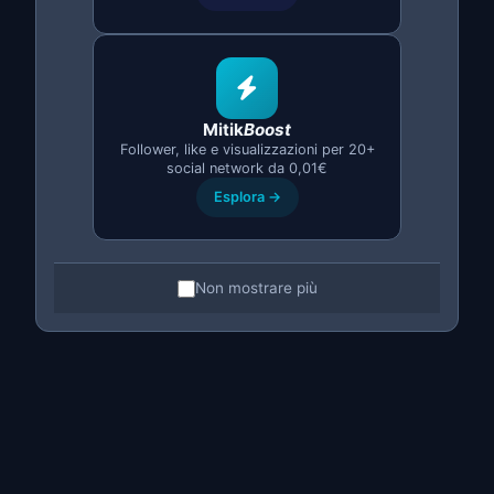
Senza bisogno di PC acceso
Frequenza configurabile per annuncio
Funziona con lo schermo spento
Mitik
Boost
Follower, like e visualizzazioni per 20+
social network da 0,01€
Esplora →
Non mostrare più
Background Intelligente
L'app viene eseguita in background
utilizzando servizi Android ottimizzati.
Consumo minimo di batteria e memoria
,
permettendoti di usare il telefono