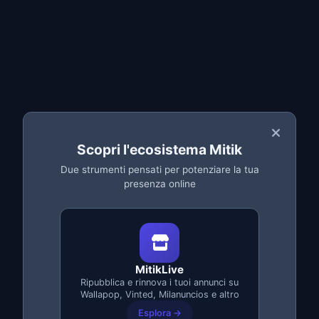
Rinnovo Automatico 24/7
Scopri l'ecosistema Mitik
Due strumenti pensati per potenziare la tua
La funzione principale dell'app.
Rinnova i
presenza online
tuoi annunci 24 ore su 24
senza intervento
manuale. Configura la frequenza di rinnovo
per ogni annuncio o gruppo di annunci e
lascia che l'app lavori per te, anche mentre
dormi.
MitikLive
Ripubblica e rinnova i tuoi annunci su
Wallapop, Vinted, Milanuncios e altro
Rinnovo automatico programmato
Esplora →