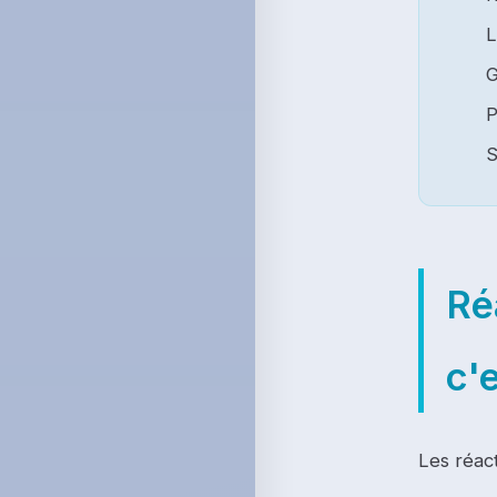
L
G
P
S
Ré
c'
Les réact