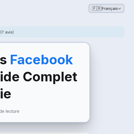
🇫🇷
Français
(7 avis)
ns
Facebook
ide Complet
ie
de lecture