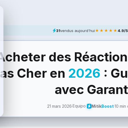
★★★★★
31
vendus aujourd'hui
4.9/5
Acheter des Réactio
as Cher en
2026
: Gu
avec Garant
Equipo
21 mars 2026
·
·
10 min 
Mitik
Boost