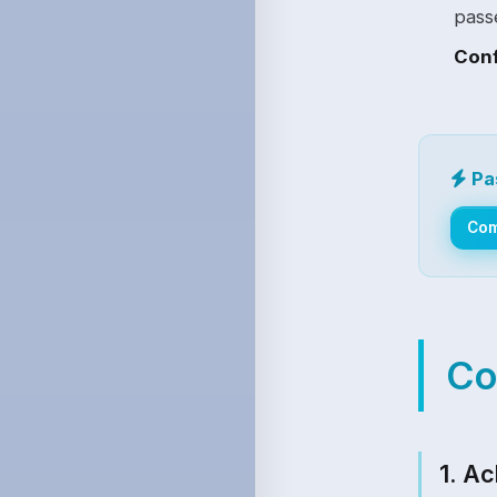
pass
Conf
Pa
Co
Co
1. A