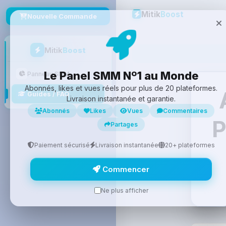
Mitik
Boost
Nouvelle Commande
Mitik
Boost
Le Panel SMM Nº1 au Monde
Panneau SMM
Abonnés, likes et vues réels pour plus de 20 plateformes.
Guides / FAQ
Livraison instantanée et garantie.
Abonnés
Likes
Vues
Commentaires
P
Partages
Paiement sécurisé
Livraison instantanée
20+ plateformes
Commencer
Ne plus afficher