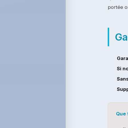
portée o
Ga
Gara
Si n
Sans
Supp
Que 