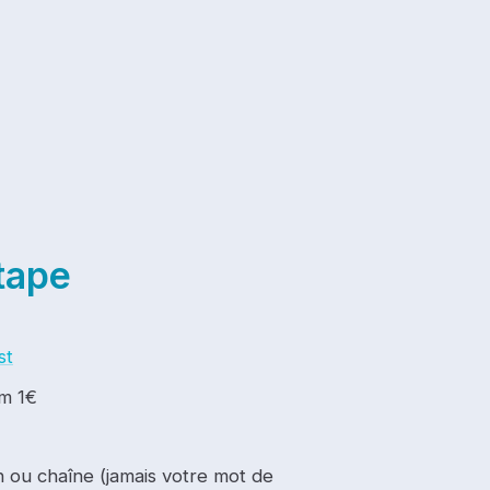
tape
st
m 1€
n ou chaîne (jamais votre mot de