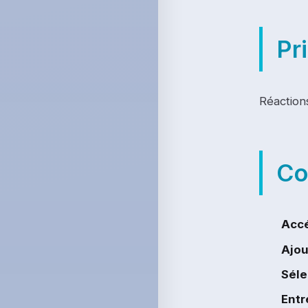
Pr
Réaction
Co
Acc
Ajou
Séle
Entr