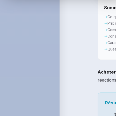
Somm
Ce q
Prix 
Comm
Conse
Gara
Ques
Acheter
réactions
Résu
R