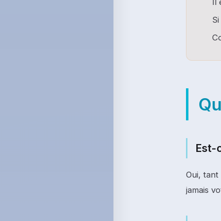
Il
Si
C
Qu
Est-c
Oui, tant
jamais v