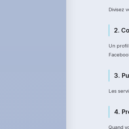
Divisez v
2. C
Un profil
Faceboo
3. Pu
Les servi
4. Pr
Quand vo