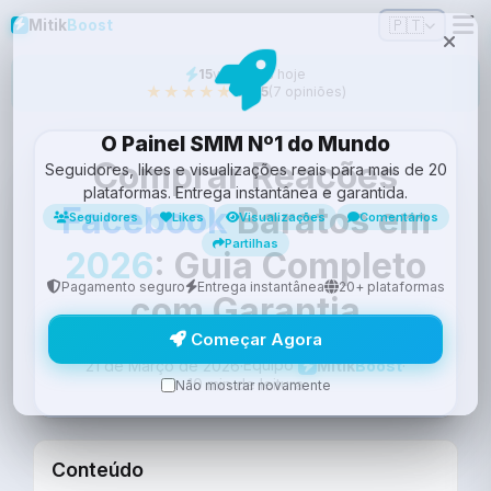
🇵🇹
Mitik
Boost
15
vendidos hoje
★★★★★
4.9/5
(7 opiniões)
O Painel SMM Nº1 do Mundo
Comprar Reações
Seguidores, likes e visualizações reais para mais de 20
plataformas. Entrega instantânea e garantida.
Facebook
Baratos em
Seguidores
Likes
Visualizações
Comentários
Partilhas
2026
: Guia Completo
Pagamento seguro
Entrega instantânea
20+ plataformas
com Garantia
Começar Agora
Equipo
21 de Março de 2026
·
·
Mitik
Boost
10 min de leitura
Não mostrar novamente
Conteúdo