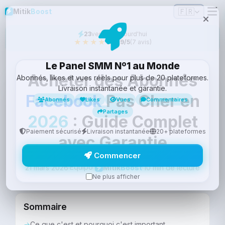
🇫🇷
Mitik
Boost
23
vendus aujourd'hui
★★★★★
4.9/5
(7 avis)
Le Panel SMM Nº1 au Monde
Acheter des Abonnés
Abonnés, likes et vues réels pour plus de 20 plateformes.
Livraison instantanée et garantie.
Facebook
Pas Cher en
Abonnés
Likes
Vues
Commentaires
Partages
2026
: Guide Complet
Paiement sécurisé
Livraison instantanée
20+ plateformes
avec Garantie
Commencer
Equipo
21 mars 2026
·
·
10 min de lecture
Mitik
Boost
Ne plus afficher
Sommaire
Ce que c'est et pourquoi c'est important