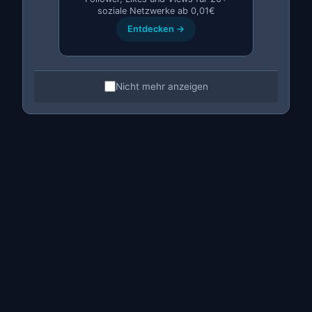
soziale Netzwerke ab 0,01€
Alles wird in deinem MitikLive-Dashboard gespeichert
Entdecken →
⚡ Backup-Geschwindigkeit:
Ein vollständiges Backup von 50 Anzeigen dauert
ungefähr 2–3 Minuten. Du kannst den Browser
Nicht mehr anzeigen
währenddessen weiter benutzen.
Was wird im Backup gespeichert?
Das MitikLive-Backup enthält alle Informationen der
Anzeige:
Vollständiger Titel
Beschreibung
(vollständiger Text)
Preis
Kategorie
und Unterkategorie
Zustand
(neu, wie neu, gebraucht)
Alle Bilder
(bis zu 10 pro Anzeige)
Standort