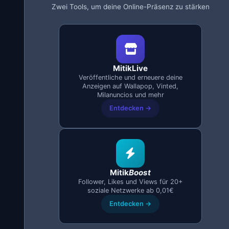
Ein Google-Konto zur Registrierung (kostenlos)
Zwei Tools, um deine Online-Präsenz zu stärken
Schritt-für-Schritt-Installation
MitikLive herunterladen:
Installiere die Erweiterung von
unserer Website.
Einloggen:
Registriere dich mit deinem Google-Konto.
MitikLive
Veröffentliche und erneuere deine
Die Registrierung ist kostenlos.
Anzeigen auf Wallapop, Vinted,
Milanuncios öffnen:
Melde dich mit deinem Browser in
Milanuncios und mehr
deinem Konto an.
Entdecken →
Konto verbinden:
MitikLive erkennt deine Sitzung
automatisch.
🎁 Bonus:
Bei der Registrierung erhältst du eine
kostenlose
Mitik
Boost
Registrierung
, um deinen Bestand ohne Kosten zu
Follower, Likes und Views für 20+
verwalten.
soziale Netzwerke ab 0,01€
Entdecken →
Deine ersten Schritte