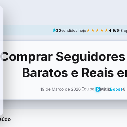
★★★★★
30
vendidos hoje
4.9/5
(8 o
Comprar Seguidore
Baratos e Reais 
Equipa
19 de Marco de 2026
·
·
8 
Mitik
Boost
eúdo