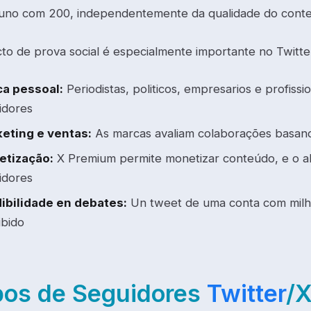
 uno com 200, independentemente da qualidade do cont
cto de prova social é especialmente importante no Twitte
a pessoal:
Periodistas, politicos, empresarios e profiss
idores
eting e ventas:
As marcas avaliam colaborações basan
tização:
X Premium permite monetizar conteúdo, e o a
idores
ibilidade en debates:
Un tweet de uma conta com milh
ibido
pos de Seguidores
Twitter
/