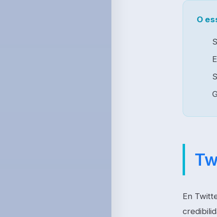
O es
S
E
S
G
Tw
En Twitt
credibili