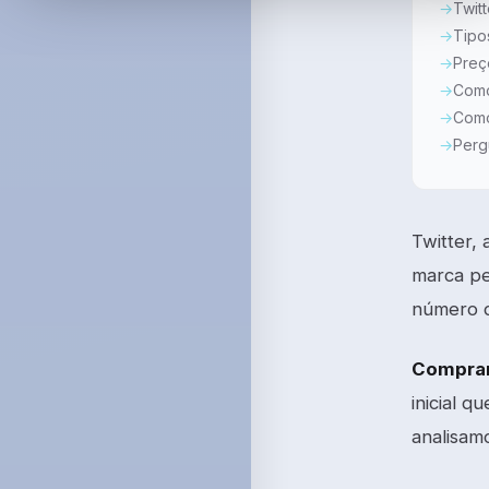
Twit
Tipo
Preç
Como
Como
Perg
Twitter,
marca pe
número d
Comprar
inicial q
analisamo