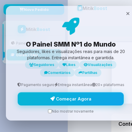
Mitik
Boost
Novo Pedido
Mitik
Boost
O Painel SMM Nº1 do Mundo
Painel SMM
Seguidores, likes e visualizações reais para mais de 20
Guias / FAQ
plataformas. Entrega instantânea e garantida.
Seguidores
Likes
Visualizações
Comentários
Partilhas
Pagamento seguro
Entrega instantânea
20+ plataformas
Começar Agora
Não mostrar novamente
Cont