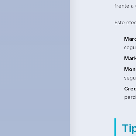
frente a
Este efe
Marc
segu
Mark
Mone
segu
Cred
perc
Ti