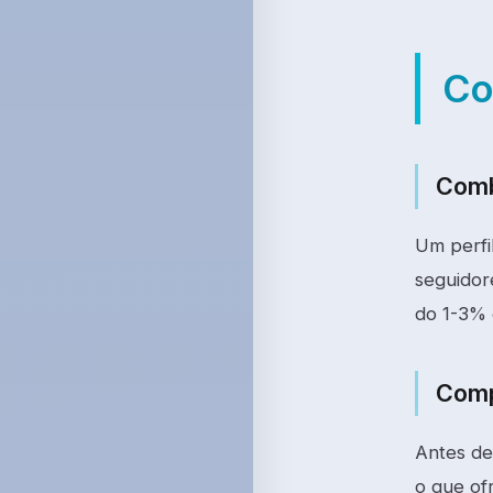
Co
Comb
Um perfi
seguidor
do 1-3% 
Compl
Antes de
o que of