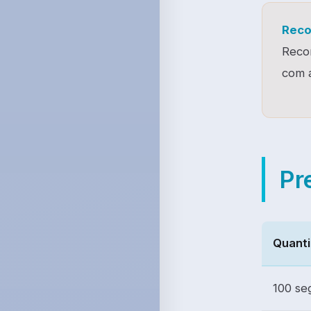
Rec
Recom
com 
Pr
Quant
100 se