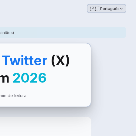
🇵🇹
Português
piniões)
s
Twitter
(X)
em
2026
min de leitura