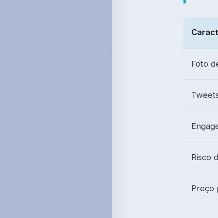
Caract
Foto de
Tweets
Engage
Risco 
Preço 