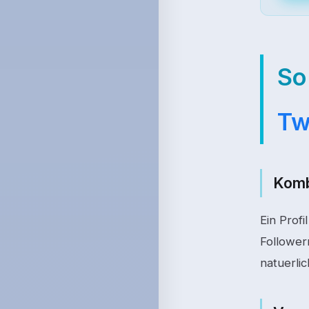
So
Tw
Komb
Ein Prof
Follower
natuerlic