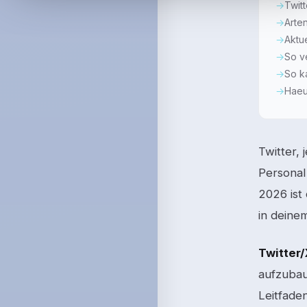
Twit
Arte
Aktu
So v
So ka
Haeu
Twitter, 
Personal
2026 ist 
in deine
Twitter
aufzubau
Leitfade