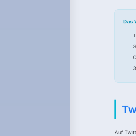
Das 
T
S
O
3
Tw
Auf Twitt