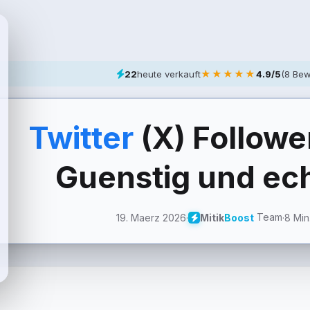
★★★★★
22
heute verkauft
4.9/5
(8 Bew
Twitter
(X) Followe
Guenstig und ec
Team
19. Maerz 2026
·
·
8 Min
Mitik
Boost