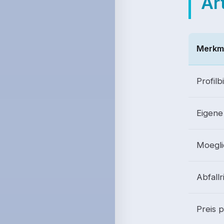
Ar
Merkm
Profilb
Eigene
Moegl
Abfallr
Preis 