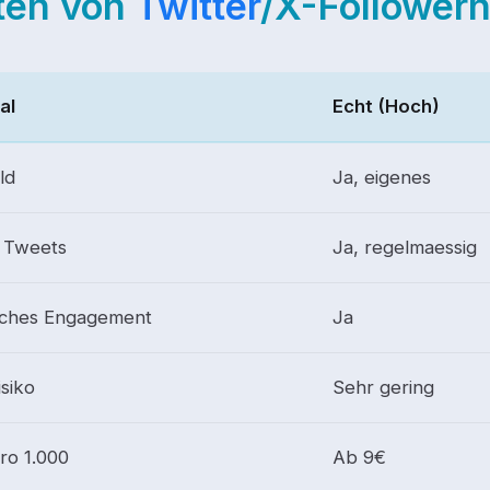
ten von
Twitter
/X-Follower
al
Echt (Hoch)
ild
Ja, eigenes
 Tweets
Ja, regelmaessig
iches Engagement
Ja
isiko
Sehr gering
pro 1.000
Ab 9€