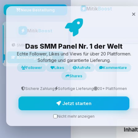
Mitik
Boost
Neue Bestellung
Mitik
Boost
Das SMM Panel Nr. 1 der Welt
SMM-Panel
Echte Follower, Likes und Views für über 20 Plattformen.
Anleitungen / FAQ
Sofortige und garantierte Lieferung.
Follower
Likes
Aufrufe
Kommentare
Shares
Sichere Zahlung
Sofortige Lieferung
20+ Plattformen
Jetzt starten
Nicht mehr anzeigen
Inhalt