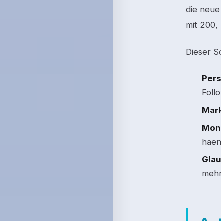
die neue
mit 200,
Dieser So
Pers
Foll
Mark
Mone
haen
Glau
mehr