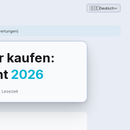
🇩🇪
Deutsch
ertungen)
r kaufen:
ht
2026
. Lesezeit