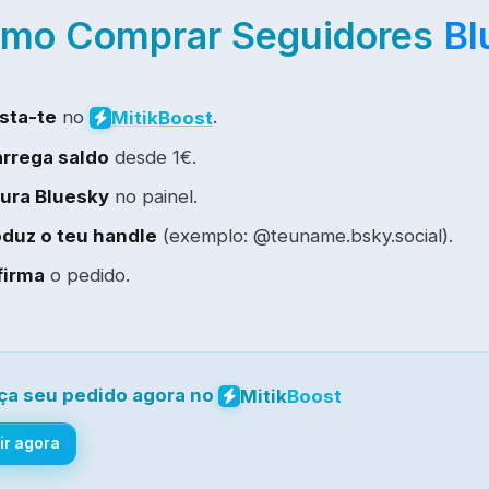
mo Comprar Seguidores
Bl
sta-te
no
.
Mitik
Boost
rrega saldo
desde 1€.
ura Bluesky
no painel.
oduz o teu handle
(exemplo: @teuname.bsky.social).
firma
o pedido.
ça seu pedido agora no
Mitik
Boost
ir agora