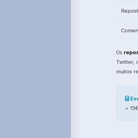
Repost
Coment
Os
repo
Twitter,
muitos r
Ex
= 15€