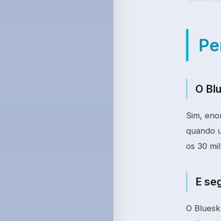
Pe
O Bl
Sim, eno
quando u
os 30 mil
E se
O Bluesk