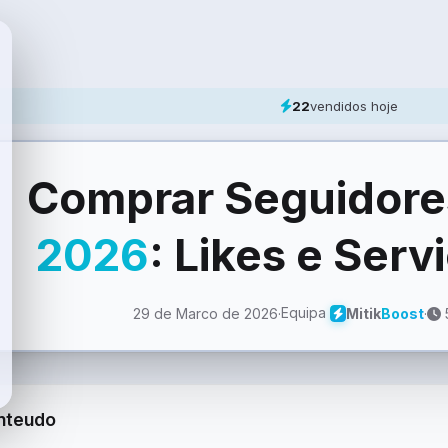
22
vendidos hoje
Comprar Seguidor
2026
: Likes e Ser
Equipa
29 de Marco de 2026
·
·
5
Mitik
Boost
nteudo