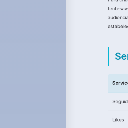
tech-sav
audienci
estabelec
Se
Servic
Seguid
Likes