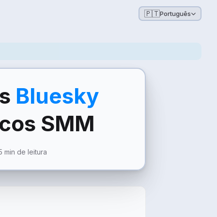
🇵🇹
Português
es
Bluesky
vicos SMM
 min de leitura