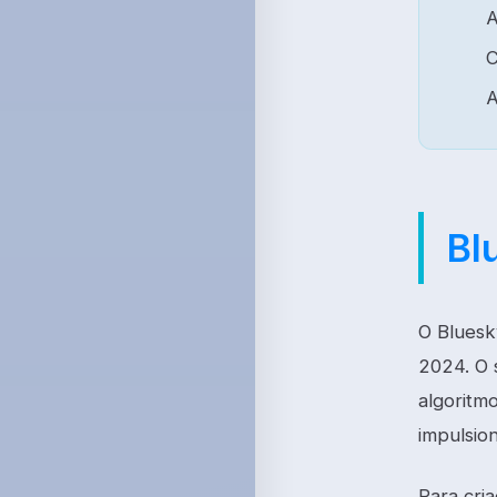
A
C
A
Bl
O Bluesk
2024. O 
algoritm
impulsio
Para cri