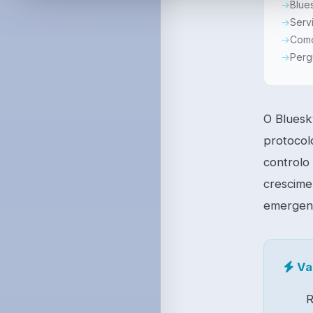
Blue
Serv
Como
Perg
O Bluesk
protocol
controlo 
crescime
emergen
Va
R