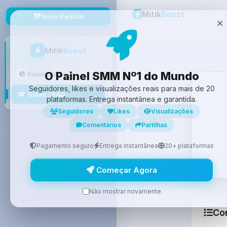
Mitik
Boost
Novo Pedido
Mitik
Boost
O Painel SMM Nº1 do Mundo
Painel SMM
Seguidores, likes e visualizações reais para mais de 20
Guias / FAQ
plataformas. Entrega instantânea e garantida.
Seguidores
Likes
Visualizações
Comentários
Partilhas
Pagamento seguro
Entrega instantânea
20+ plataformas
Começar Agora
Não mostrar novamente
Co