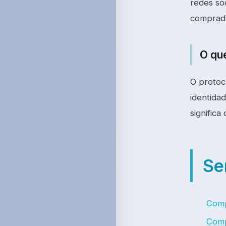
redes so
comprado
O qu
O protoc
identidad
signific
Se
Comp
Comp