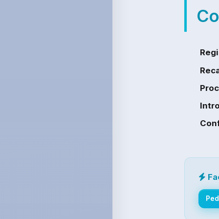
Co
Regi
Reca
Proc
Intr
Con
Fa
Ped