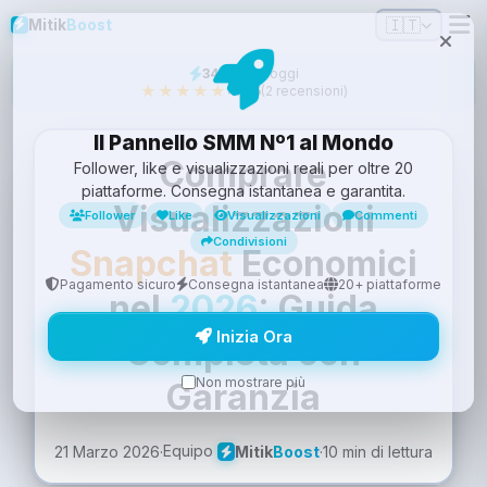
🇮🇹
Mitik
Boost
34
venduti oggi
★★★★★
4.5/5
(2 recensioni)
Il Pannello SMM Nº1 al Mondo
Comprare
Follower, like e visualizzazioni reali per oltre 20
piattaforme. Consegna istantanea e garantita.
Visualizzazioni
Follower
Like
Visualizzazioni
Commenti
Condivisioni
Snapchat
Economici
Pagamento sicuro
Consegna istantanea
20+ piattaforme
nel
2026
: Guida
Inizia Ora
Completa con
Non mostrare più
Garanzia
Equipo
21 Marzo 2026
·
·
10 min di lettura
Mitik
Boost