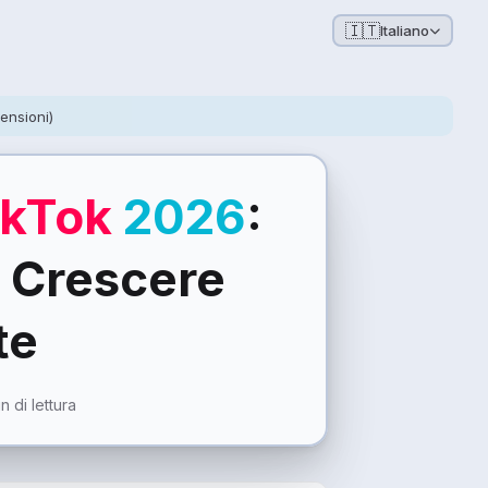
🇮🇹
Italiano
ensioni)
ikTok
2026
:
 Crescere
te
n di lettura