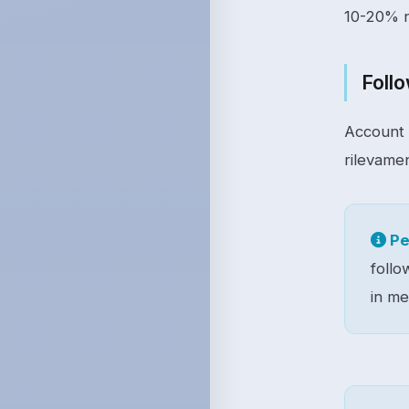
10-20% n
Foll
Account c
rilevame
Pe
follo
in me