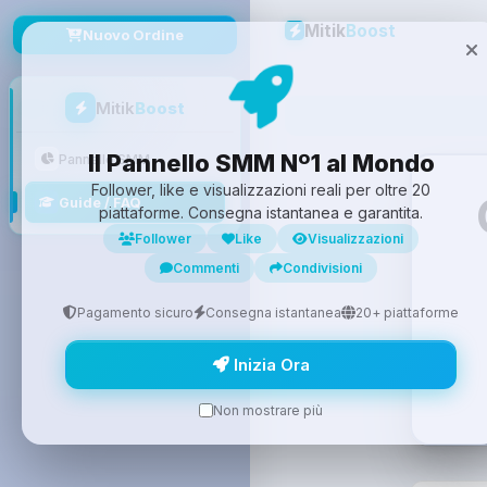
Mitik
Boost
Nuovo Ordine
Mitik
Boost
Il Pannello SMM Nº1 al Mondo
Pannello SMM
Follower, like e visualizzazioni reali per oltre 20
Guide / FAQ
piattaforme. Consegna istantanea e garantita.
Follower
Like
Visualizzazioni
Commenti
Condivisioni
Pagamento sicuro
Consegna istantanea
20+ piattaforme
Inizia Ora
Non mostrare più