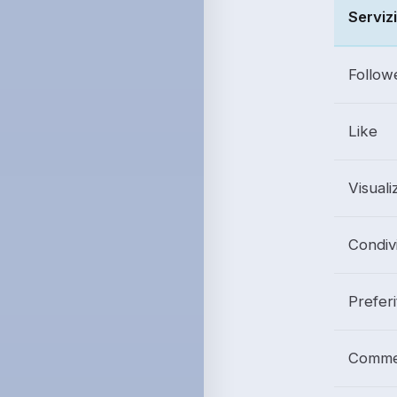
Serviz
Follow
Like
Visuali
Condivi
Preferi
Comme