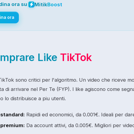
dina ora su
Mitik
Boost
ina ora
mprare Like
TikTok
 TikTok sono critici per l'algoritmo. Un video che riceve mol
ta di arrivare nel Per Te (FYP). I like agiscono come segn
o lo distribuisce a piu utenti.
 standard:
Rapidi ed economici, da 0.001€. Ideali per dare 
 premium:
Da account attivi, da 0.005€. Migliori per vide