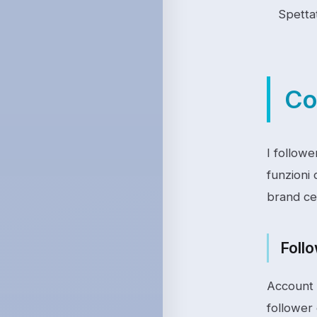
Spettat
Co
I follow
funzioni 
brand ce
Foll
Account 
follower