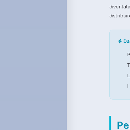
diventata
distribuir
Dat
P
T
L
I
Pe