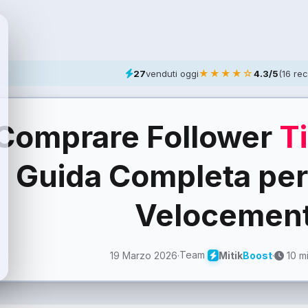
★★★★☆
27
venduti oggi
4.3/5
(16 rec
Comprare Follower
T
Guida Completa per
Velocemen
Team
19 Marzo 2026
·
·
10 mi
Mitik
Boost