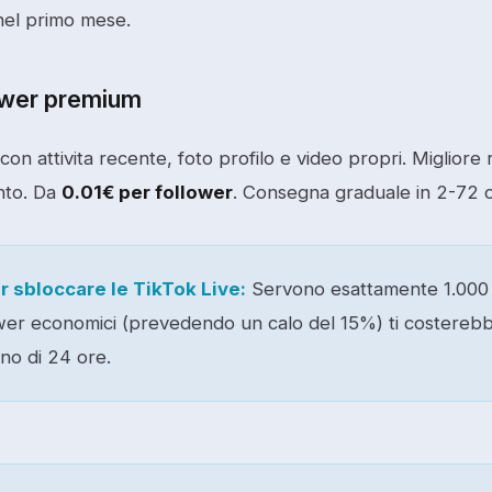
el primo mese.
ower premium
on attivita recente, foto profilo e video propri. Migliore r
nto. Da
0.01€ per follower
. Consegna graduale in 2-72 
r sbloccare le TikTok Live:
Servono esattamente 1.000 f
wer economici (prevedendo un calo del 15%) ti costereb
no di 24 ore.