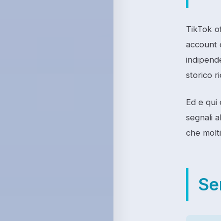
TikTok of
account 
indipend
storico r
Ed e qui
segnali a
che molt
Se