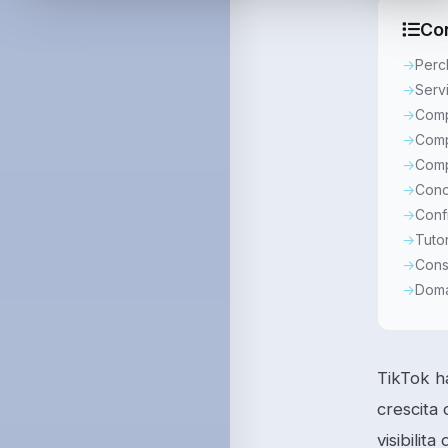
Co
Perc
Servi
Comp
Comp
Comp
Condi
Conf
Tuto
Consi
Doma
TikTok ha
crescita 
visibilit