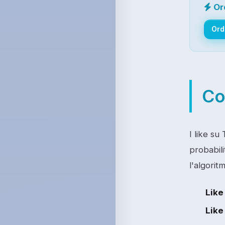
Or
Ord
Co
I like su
probabili
l'algoritm
Like
Like