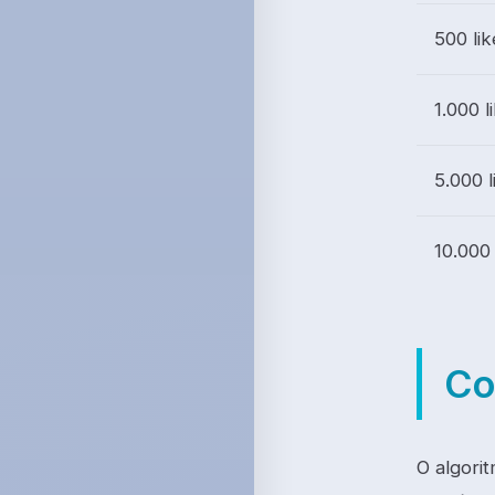
500 lik
1.000 l
5.000 l
10.000 
Co
O algorit