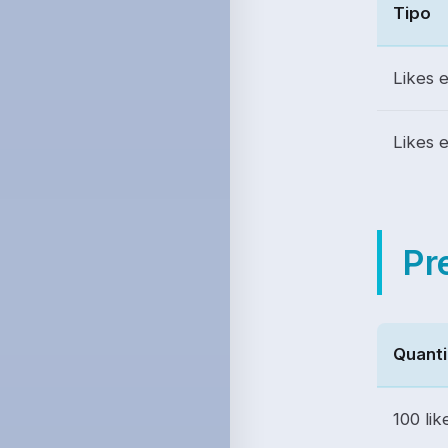
Tipo
Likes 
Likes 
Pr
Quant
100 lik