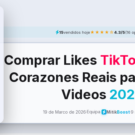
★★★★☆
15
vendidos hoje
4.3/5
(16 o
Comprar Likes
TikT
Corazones Reais pa
Videos
202
Equipa
19 de Marco de 2026
·
·
9 
Mitik
Boost