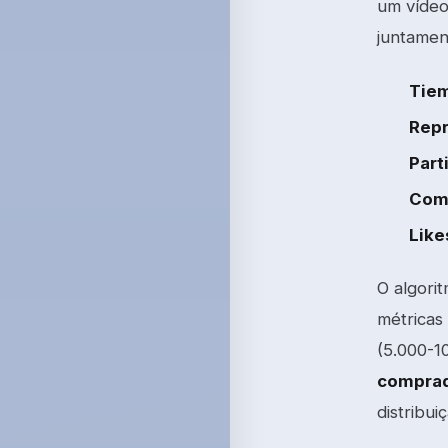
um vídeo 
juntamen
Tiem
Repr
Part
Come
Like
O algori
métricas
(5.000-10
comprad
distribui