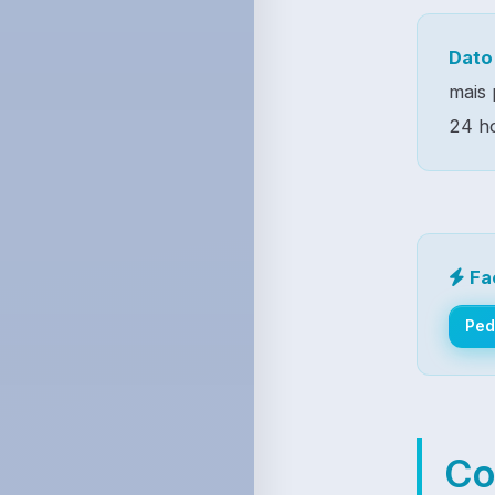
Dato
mais 
24 ho
Fa
Ped
Co