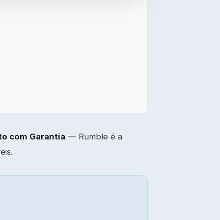
to com Garantia
— Rumble é a
eis.