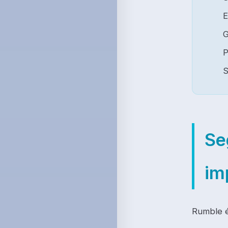
E
G
P
S
Se
im
Rumble é