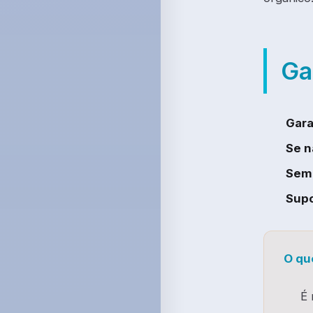
Ga
Gara
Se n
Sem 
Supo
O qu
É 