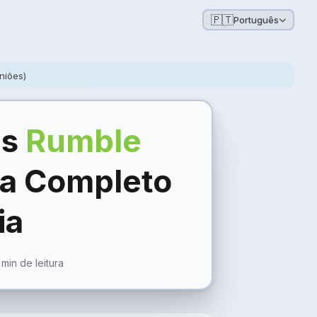
🇵🇹
Português
iniões)
es
Rumble
ia Completo
ia
 min de leitura