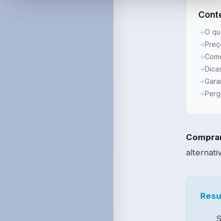
Cont
O qu
Preç
Como
Dica
Gara
Perg
Comprar
alternat
Resu
S