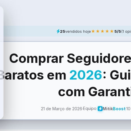
★★★★★
25
vendidos hoje
5/5
(1 op
Comprar Seguidor
Baratos em
2026
: Gu
com Garant
Equipo
21 de Março de 2026
·
·
10
Mitik
Boost