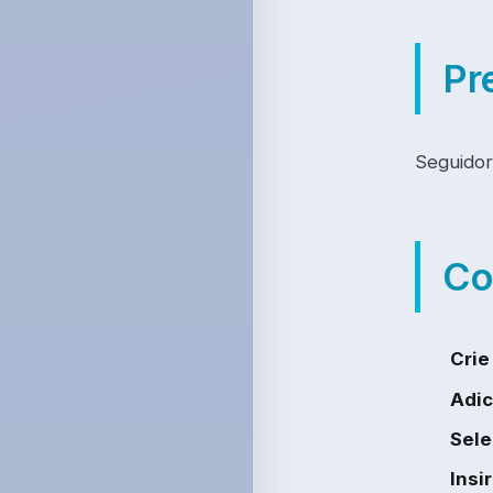
Pr
Seguidor
Co
Crie
Adic
Sele
Insi