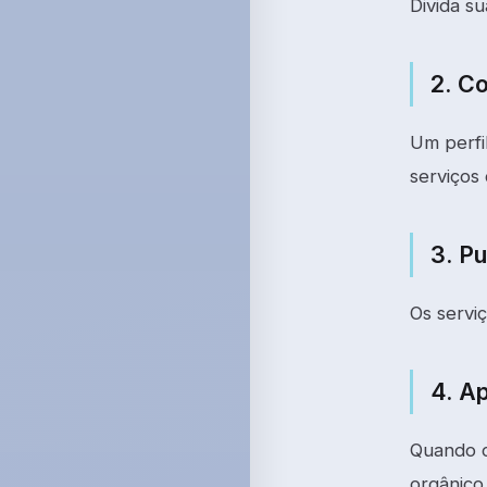
Divida s
2. C
Um perfi
serviços
3. P
Os servi
4. Ap
Quando c
orgânico