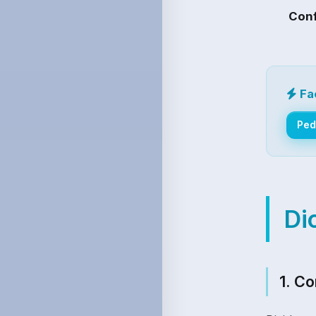
Conf
Fa
Ped
Di
1. C