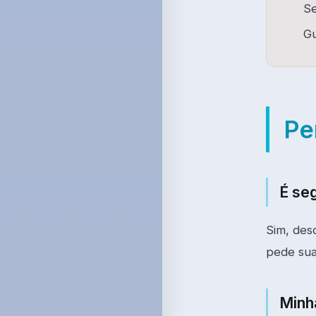
Se
Gu
Pe
É se
Sim, des
pede sua
Minh