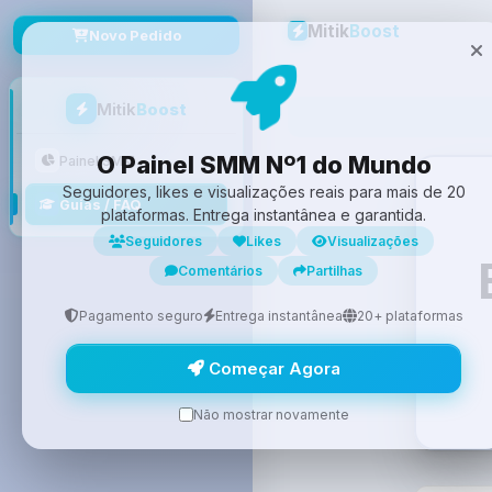
Mitik
Boost
Novo Pedido
Mitik
Boost
O Painel SMM Nº1 do Mundo
Painel SMM
Seguidores, likes e visualizações reais para mais de 20
Guias / FAQ
plataformas. Entrega instantânea e garantida.
Seguidores
Likes
Visualizações
Comentários
Partilhas
Pagamento seguro
Entrega instantânea
20+ plataformas
Começar Agora
Não mostrar novamente