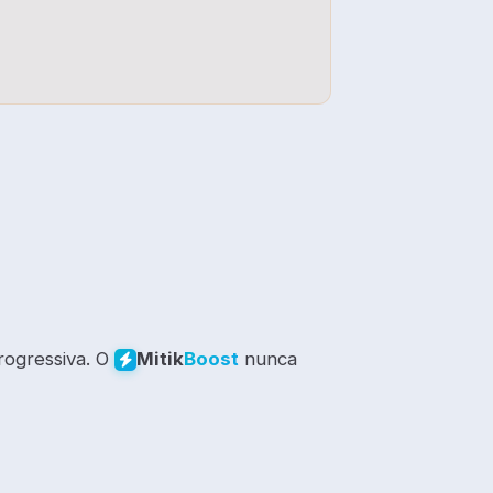
rogressiva. O
nunca
Mitik
Boost