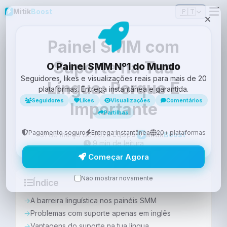
🇵🇹
Mitik
Boost
Painel SMM com
Suporte na Tua
O Painel SMM Nº1 do Mundo
Seguidores, likes e visualizações reais para mais de 20
Língua: Porque É
plataformas. Entrega instantânea e garantida.
Seguidores
Likes
Visualizações
Comentários
Importante
Partilhas
Pagamento seguro
Entrega instantânea
20+ plataformas
Equipa
31 de março de 2026
·
·
Mitik
Boost
9 min de leitura
Começar Agora
Não mostrar novamente
Índice
A barreira linguística nos painéis SMM
Problemas com suporte apenas em inglês
Vantagens do suporte na tua língua