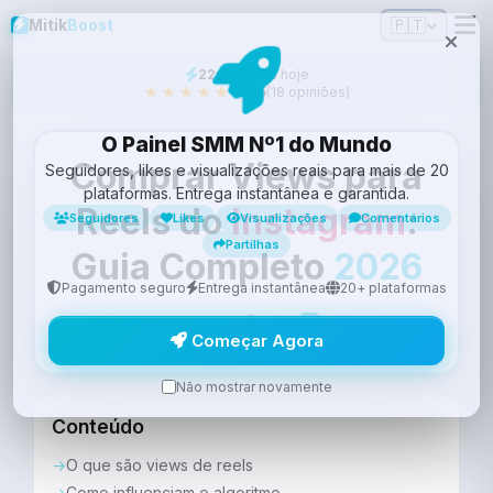
🇵🇹
Mitik
Boost
22
vendidos hoje
★★★★★
4.6/5
(18 opiniões)
O Painel SMM Nº1 do Mundo
Comprar Views para
Seguidores, likes e visualizações reais para mais de 20
plataformas. Entrega instantânea e garantida.
Reels do
Instagram
:
Seguidores
Likes
Visualizações
Comentários
Partilhas
Guia Completo
2026
Pagamento seguro
Entrega instantânea
20+ plataformas
Equipa
25 de Março de 2026
·
·
Mitik
Boost
Começar Agora
12 min de leitura
Não mostrar novamente
Conteúdo
O que são views de reels
Como influenciam o algoritmo