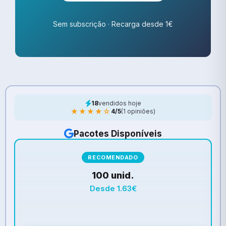
Sem subscrição · Recarga desde 1€
18
vendidos hoje
★★★★☆
4/5
(1 opiniões)
Pacotes Disponíveis
RECOMENDADO
100 unid.
Desde 1.63€