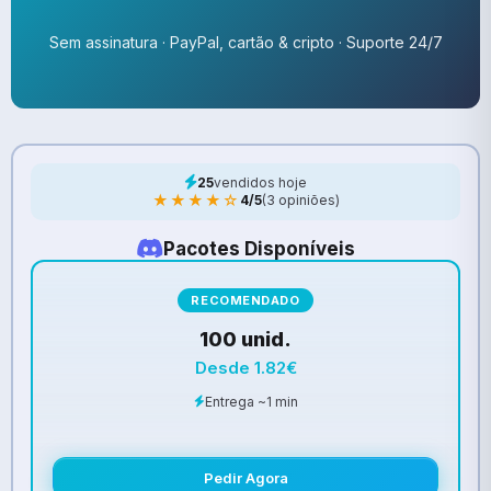
Sem assinatura · PayPal, cartão & cripto · Suporte 24/7
25
vendidos hoje
★★★★☆
4/5
(3 opiniões)
Pacotes Disponíveis
RECOMENDADO
100 unid.
Desde 1.82€
Entrega ~1 min
Pedir Agora