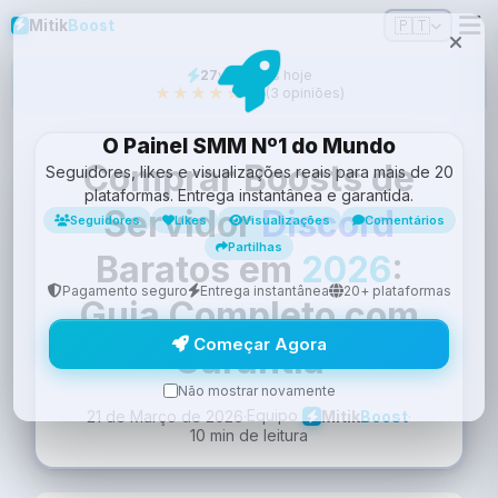
🇵🇹
Mitik
Boost
27
vendidos hoje
★★★★☆
4/5
(3 opiniões)
O Painel SMM Nº1 do Mundo
Comprar Boosts de
Seguidores, likes e visualizações reais para mais de 20
plataformas. Entrega instantânea e garantida.
Servidor
Discord
Seguidores
Likes
Visualizações
Comentários
Partilhas
Baratos em
2026
:
Pagamento seguro
Entrega instantânea
20+ plataformas
Guia Completo com
Começar Agora
Garantia
Não mostrar novamente
Equipo
21 de Março de 2026
·
·
Mitik
Boost
10 min de leitura