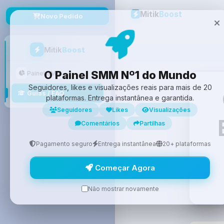
Mitik
Boost
Novo Pedido
Mitik
Boost
O Painel SMM Nº1 do Mundo
Painel SMM
Seguidores, likes e visualizações reais para mais de 20
Guias / FAQ
plataformas. Entrega instantânea e garantida.
Seguidores
Likes
Visualizações
Comentários
Partilhas
Pagamento seguro
Entrega instantânea
20+ plataformas
Começar Agora
Não mostrar novamente