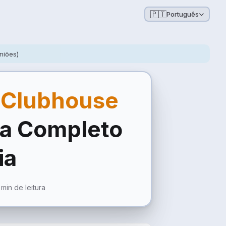
🇵🇹
Português
iniões)
s
Clubhouse
ia Completo
ia
 min de leitura