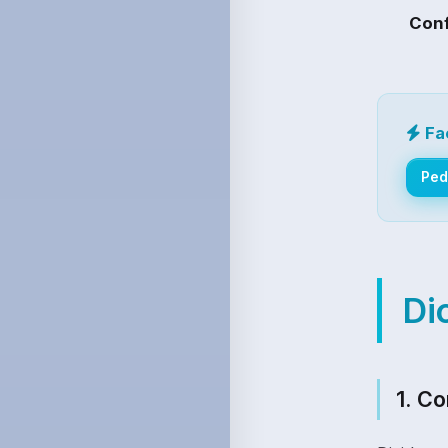
Conf
Fa
Ped
Di
1. C