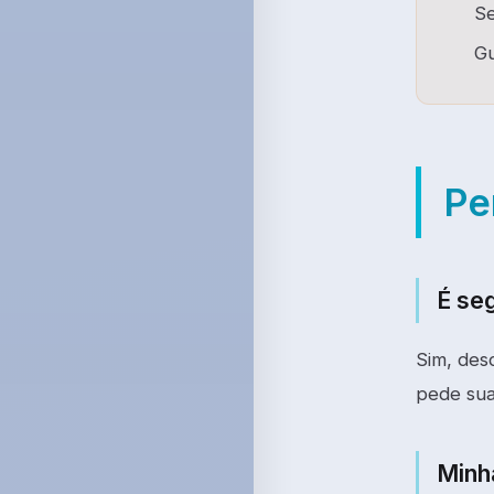
Se
Gu
Pe
É se
Sim, des
pede sua
Minh