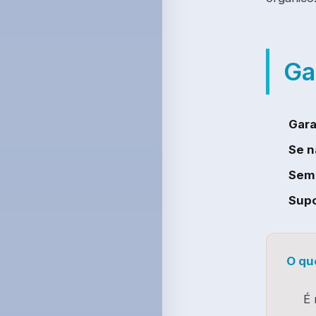
Ga
Gara
Se n
Sem 
Supo
O qu
É 