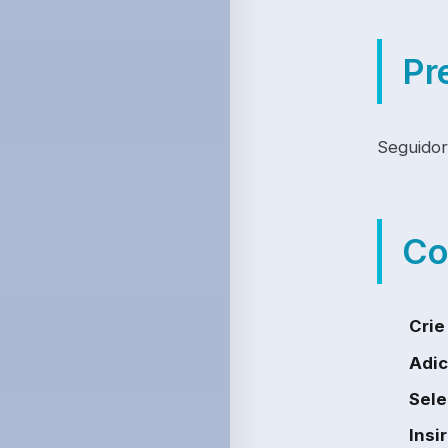
Pr
Seguidor
Co
Crie
Adic
Sele
Insi