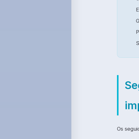
E
G
P
S
Se
im
Os segui