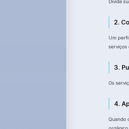
Divida s
2. C
Um perfi
serviços
3. P
Os servi
4. Ap
Quando c
orgânico