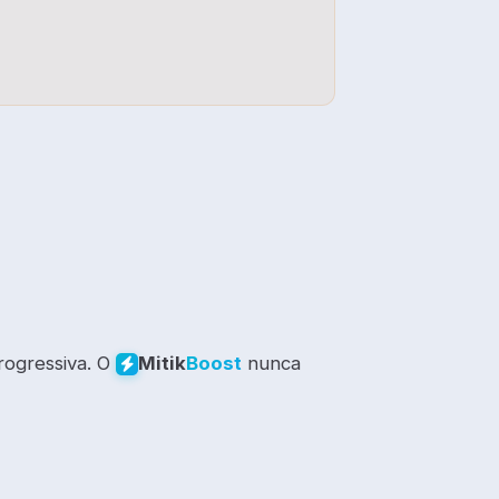
rogressiva. O
nunca
Mitik
Boost