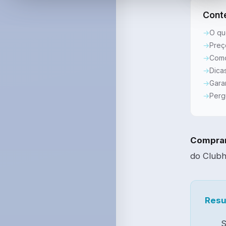
Cont
O qu
Preç
Como
Dica
Gara
Perg
Comprar
do Clubh
Resu
S