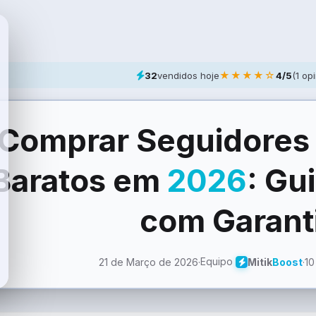
★★★★☆
32
vendidos hoje
4/5
(1 op
Comprar Seguidore
Baratos em
2026
: Gu
com Garant
Equipo
21 de Março de 2026
·
·
10
Mitik
Boost