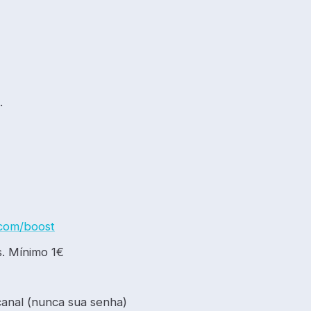
.
e.com/boost
. Mínimo 1€
canal (nunca sua senha)