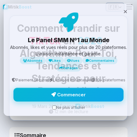
🇫🇷
Mitik
Boost
Comment Grandir sur
TikTok
en
2026
:
Le Panel SMM Nº1 au Monde
Abonnés, likes et vues réels pour plus de 20 plateformes.
Algorithme Pour Toi,
Livraison instantanée et garantie.
Abonnés
Likes
Vues
Commentaires
Tendances et
Partages
Stratégies pour
Paiement sécurisé
Livraison instantanée
20+ plateformes
Devenir Viral
Commencer
Équipe
19 Mars 2026
·
·
Mitik
Boost
Ne plus afficher
12 min de lecture
Sommaire