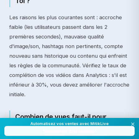
Toi ?
Les raisons les plus courantes sont : accroche
faible (les utilisateurs passent dans les 2
premières secondes), mauvaise qualité
d'image/son, hashtags non pertinents, compte
nouveau sans historique ou contenu qui enfreint
les règles de la communauté. Vérifiez le taux de
complétion de vos vidéos dans Analytics : s'il est
inférieur à 30%, vous devez améliorer l'accroche
initiale.
Combien de vues faut-il pour
Automatisez vos ventes avec MitikLive
devenir viral sur TikTok ?
Commencer gratuitement