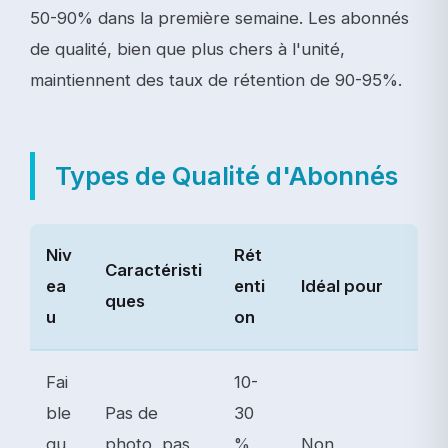
50-90% dans la première semaine. Les abonnés
de qualité, bien que plus chers à l'unité,
maintiennent des taux de rétention de 90-95%.
Types de Qualité d'Abonnés
Niv
Rét
Caractéristi
ea
enti
Idéal pour
ques
u
on
Fai
10-
ble
Pas de
30
qu
photo, pas
%
Non