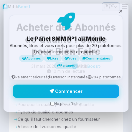
🇫🇷
Mitik
Boost
Acheter des Abonnés
de Qualité : Guide
Le Panel SMM Nº1 au Monde
Abonnés, likes et vues réels pour plus de 20 plateformes.
pour Bien Faire
Livraison instantanée et garantie.
Abonnés
Likes
Vues
Commentaires
Équipe
Partages
31 mars 2026
·
·
Mitik
Boost
10 min de lecture
Paiement sécurisé
Livraison instantanée
20+ plateformes
Commencer
Sommaire
Ne plus afficher
Pourquoi la qualité prime sur la quantité
Types de qualité d'abonnés
Ce qu'il faut chercher chez un fournisseur
Vitesse de livraison vs. qualité