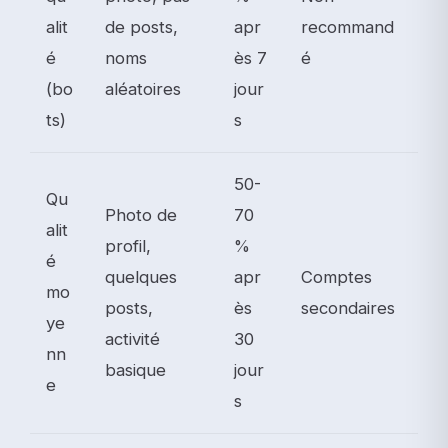
alit
de posts,
apr
recommand
é
noms
ès 7
é
(bo
aléatoires
jour
ts)
s
50-
Qu
Photo de
70
alit
profil,
%
é
quelques
apr
Comptes
mo
posts,
ès
secondaires
ye
activité
30
nn
basique
jour
e
s