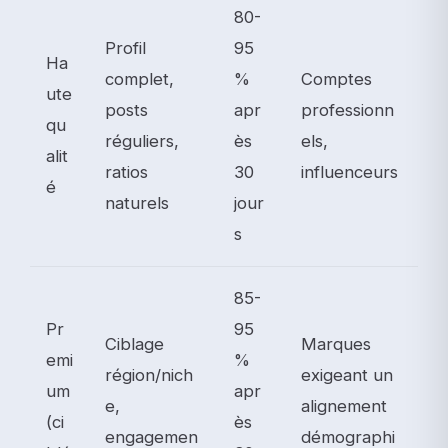
80-
Profil
95
Ha
complet,
%
Comptes
ute
posts
apr
professionn
qu
réguliers,
ès
els,
alit
ratios
30
influenceurs
é
naturels
jour
s
85-
Pr
95
Ciblage
Marques
emi
%
région/nich
exigeant un
um
apr
e,
alignement
(ci
ès
engagemen
démographi