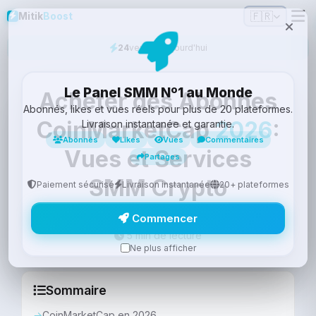
🇫🇷
Mitik
Boost
24
vendus aujourd'hui
Le Panel SMM Nº1 au Monde
Acheter des Abonnes
Abonnés, likes et vues réels pour plus de 20 plateformes.
CoinMarketCap
2026
:
Livraison instantanée et garantie.
Abonnés
Likes
Vues
Commentaires
Vues et Services
Partages
SMM Crypto
Paiement sécurisé
Livraison instantanée
20+ plateformes
Commencer
Equipe
29 Mars 2026
·
·
Mitik
Boost
5 min de lecture
Ne plus afficher
Sommaire
CoinMarketCap en 2026