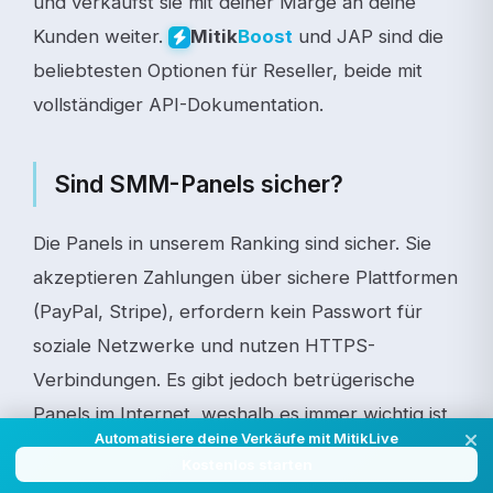
und verkaufst sie mit deiner Marge an deine
Kunden weiter.
und JAP sind die
Mitik
Boost
beliebtesten Optionen für Reseller, beide mit
vollständiger API-Dokumentation.
Sind SMM-Panels sicher?
Die Panels in unserem Ranking sind sicher. Sie
akzeptieren Zahlungen über sichere Plattformen
(PayPal, Stripe), erfordern kein Passwort für
soziale Netzwerke und nutzen HTTPS-
Verbindungen. Es gibt jedoch betrügerische
Panels im Internet, weshalb es immer wichtig ist,
Automatisiere deine Verkäufe mit MitikLive
den Ruf zu überprüfen, bevor man kauft.
Kostenlos starten