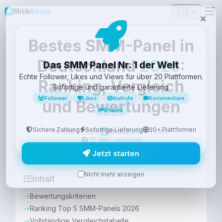
🇩🇪
Mitik
Boost
Bestes SMM-Panel in
Deutschland
2026
:
Das SMM Panel Nr. 1 der Welt
Echte Follower, Likes und Views für über 20 Plattformen.
Ranking, Vergleich
Sofortige und garantierte Lieferung.
Follower
Likes
Aufrufe
Kommentare
und Bewertungen
Shares
Sichere Zahlung
Sofortige Lieferung
20+ Plattformen
Team
19. März 2026
·
·
Mitik
Boost
12 Min. Lesezeit
Jetzt starten
Nicht mehr anzeigen
Inhalt
Bewertungskriterien
Ranking Top 5 SMM-Panels 2026
Vollständige Vergleichstabelle