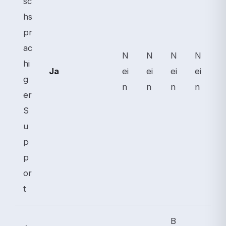
sc
hs
pr
ac
N
N
N
N
hi
Ja
ei
ei
ei
ei
g
n
n
n
n
er
S
u
p
p
or
t
B