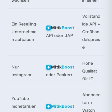
wachsen
in einem
Vollständ
Ein Reselling-
ige API +
Mitik
Boost
Unternehme
Großhan
API oder JAP
n aufbauen
delspreis
e
Hohe
Nur
Mitik
Boost
Qualität
Instagram
oder Peakerr
für IG
Abonnen
YouTube
ten +
monetarisier
Mitik
Boost
Watch