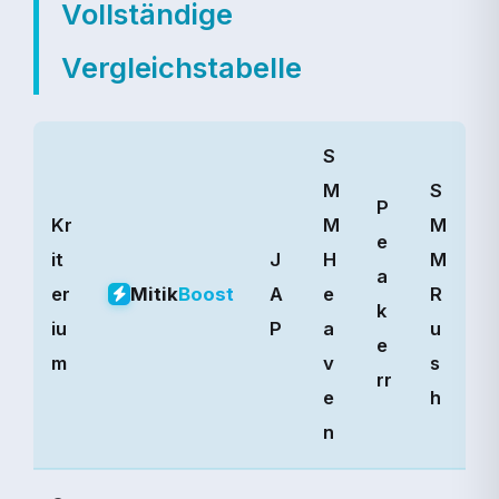
Vollständige
Vergleichstabelle
S
M
S
P
Kr
M
M
e
it
J
H
M
a
Mitik
Boost
er
A
e
R
k
iu
P
a
u
e
m
v
s
rr
e
h
n