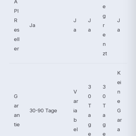
A
e
PI
g
R
J
J
J
Ja
r
es
a
a
a
e
ell
n
er
zt
K
ei
3
3
V
n
G
0
0
ar
e
ar
T
T
30-90 Tage
ia
G
an
a
a
b
ar
tie
g
g
el
a
e
e