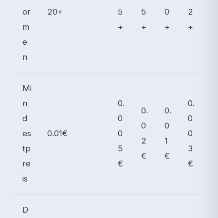
or
20+
5
5
0
2
m
+
+
+
+
e
n
Mi
n
0.
0.
0.
0.
d
0
0
0
0
es
0.01€
0
0
2
1
tp
5
3
€
€
re
€
€
is
D