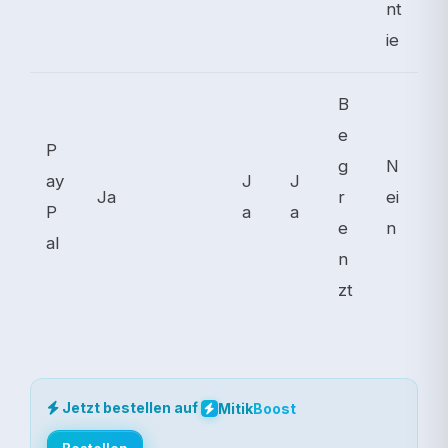
nt
ie
B
e
P
g
N
ay
J
J
Ja
r
ei
P
a
a
e
n
al
n
zt
Jetzt bestellen auf
Mitik
Boost