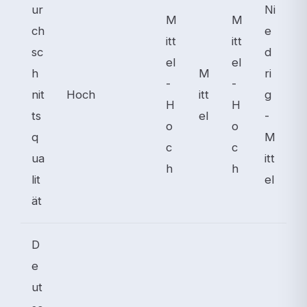
ur
Ni
M
M
ch
e
itt
itt
sc
d
el
el
h
M
ri
-
-
nit
Hoch
itt
g
H
H
ts
el
-
o
o
q
M
c
c
ua
itt
h
h
lit
el
ät
D
e
ut