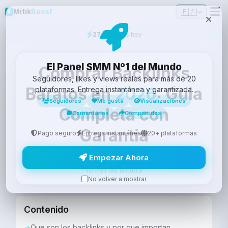
🇪🇸
Mitik
Boost
27
vendidos hoy
El Panel SMM Nº1 del Mundo
Comprar Backlinks
Seguidores, likes y views reales para más de 20
Baratos en
2026
: Guia
plataformas. Entrega instantánea y garantizada.
Seguidores
Me gusta
Visualizaciones
Completa con
Comentarios
Compartidos
Garantia
Pago seguro
Entrega instantánea
20+ plataformas
Empezar Ahora
Equipo
29 de Marzo de 2026
·
·
Mitik
Boost
10 min de lectura
No volver a mostrar
Contenido
Que son los backlinks y por que importan