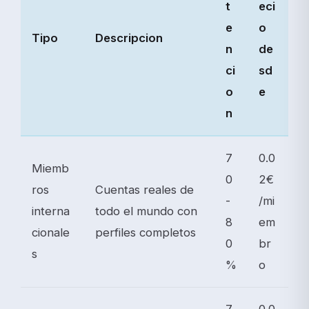
t
eci
e
o
Tipo
Descripcion
n
de
ci
sd
o
e
n
7
0.0
Miemb
0
2€
ros
Cuentas reales de
-
/mi
interna
todo el mundo con
8
em
cionale
perfiles completos
0
br
s
%
o