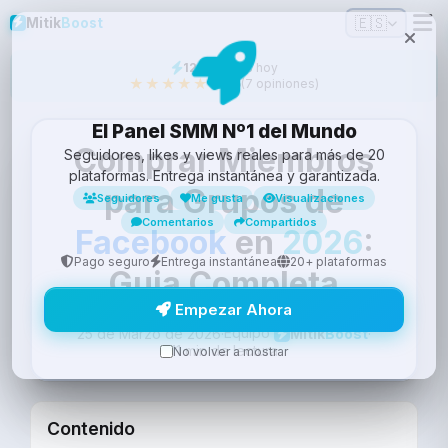
🇪🇸
Mitik
Boost
12
vendidos hoy
★★★★★
4.9/5
(7 opiniones)
El Panel SMM Nº1 del Mundo
Comprar Miembros
Seguidores, likes y views reales para más de 20
plataformas. Entrega instantánea y garantizada.
para Grupos de
Seguidores
Me gusta
Visualizaciones
Comentarios
Compartidos
Facebook
en
2026
:
Pago seguro
Entrega instantánea
20+ plataformas
Guia Completa
Empezar Ahora
Equipo
25 de Marzo de 2026
·
·
Mitik
Boost
11 min de lectura
No volver a mostrar
Contenido