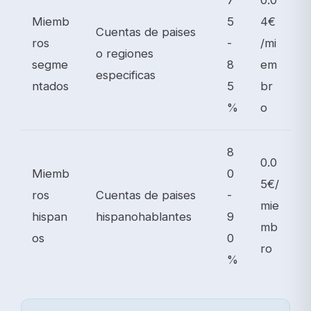
7
0.0
Miemb
5
4€
Cuentas de paises
ros
-
/mi
o regiones
segme
8
em
especificas
ntados
5
br
%
o
8
0.0
Miemb
0
5€/
ros
Cuentas de paises
-
mie
hispan
hispanohablantes
9
mb
os
0
ro
%